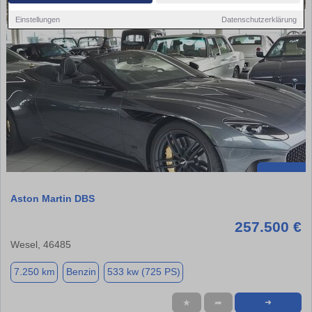
Einstellungen
Datenschutzerklärung
Aston Martin DBS
257.500 €
Wesel, 46485
7.250 km
Benzin
533 kw (725 PS)
★
➦
➜