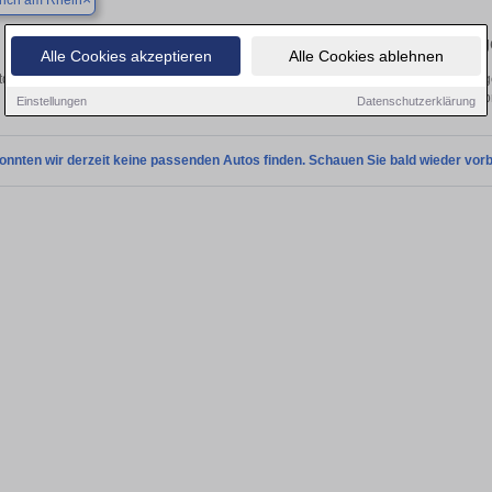
ich am Rhein
Finden Sie in Emmerich am Rhein Ihren gebrauchten Peug
Alle Cookies akzeptieren
Alle Cookies ablehnen
tdecken Sie in Emmerich am Rhein gebrauchte Peugeot Fahrzeuge. Von Kleinwagen
Gebrauchtwagen in Emmerich am Rhein von pr
Einstellungen
Datenschutzerklärung
onnten wir derzeit keine passenden Autos finden. Schauen Sie bald wieder vorb