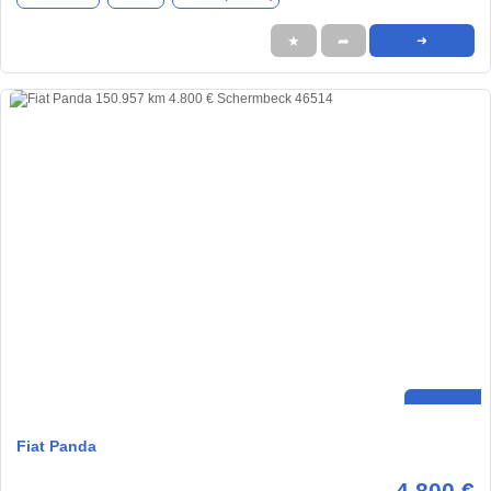
★
➦
➜
Fiat Panda
4.800 €