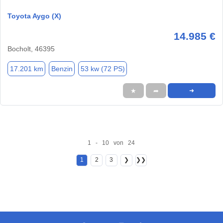
Toyota Aygo (X)
14.985 €
Bocholt, 46395
17.201 km
Benzin
53 kw (72 PS)
★
➦
➜
1 - 10 von 24
1
2
3
❯
❯❯