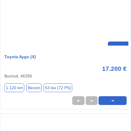
Toyota Aygo (X)
17.200 €
Bocholt, 46395
1.120 km
Benzin
53 kw (72 PS)
★
➦
➜