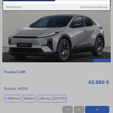
Einstellungen
Datenschutzerklärung
Toyota C-HR
43.980 €
Bocholt, 46395
3.568 km
Elektro
165 kw (224 PS)
★
➦
➜