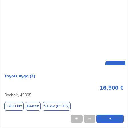
Toyota Aygo (X)
16.900 €
Bocholt, 46395
1.450 km
Benzin
51 kw (69 PS)
★
➦
➜