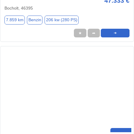
47.333 €
Bocholt, 46395
7.859 km
Benzin
206 kw (280 PS)
★
➦
➜