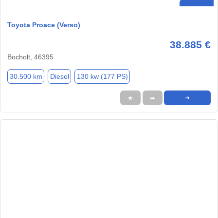
Toyota Proace (Verso)
38.885 €
Bocholt, 46395
30.500 km
Diesel
130 kw (177 PS)
★
➦
➜