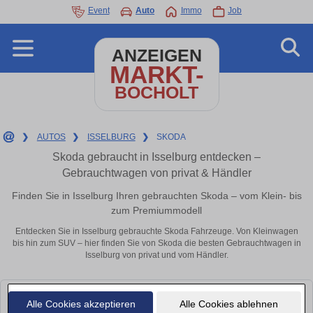
Event
Auto
Immo
Job
ANZEIGEN
MARKT-
BOCHOLT
❯
AUTOS
❯
ISSELBURG
❯
SKODA
Skoda gebraucht in Isselburg entdecken –
Gebrauchtwagen von privat & Händler
Finden Sie in Isselburg Ihren gebrauchten Skoda – vom Klein- bis
zum Premiummodell
Entdecken Sie in Isselburg gebrauchte Skoda Fahrzeuge. Von Kleinwagen
bis hin zum SUV – hier finden Sie von Skoda die besten Gebrauchtwagen in
Isselburg von privat und vom Händler.
Leider konnten wir derzeit keine passenden Autos finden. Schauen Sie
Alle Cookies akzeptieren
Alle Cookies ablehnen
bald wieder vorbei!