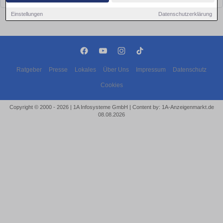
Einstellungen
Datenschutzerklärung
Ratgeber
Presse
Lokales
Über Uns
Impressum
Datenschutz
Cookies
Copyright © 2000 - 2026 | 1A Infosysteme GmbH | Content by: 1A-Anzeigenmarkt.de
08.08.2026