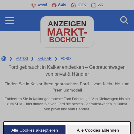
Event
Auto
Immo
Job
ANZEIGEN
MARKT-
BOCHOLT
❯
AUTOS
❯
KALKAR
❯
FORD
Ford gebraucht in Kalkar entdecken – Gebrauchtwagen
von privat & Händler
Finden Sie in Kalkar Ihren gebrauchten Ford – vom Klein- bis zum
Premiummodell
Entdecken Sie in Kalkar gebrauchte Ford Fahrzeuge. Von Kleinwagen bis hin
zum SUV – hier finden Sie von Ford die besten Gebrauchtwagen in Kalkar
von privat und vom Händler.
Leider konnten wir derzeit keine passenden Autos finden. Schauen Sie
Alle Cookies akzeptieren
Alle Cookies ablehnen
bald wieder vorbei!