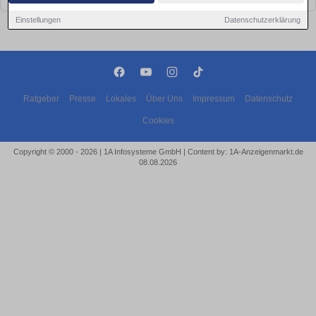
Einstellungen
Datenschutzerklärung
Ratgeber
Presse
Lokales
Über Uns
Impressum
Datenschutz
Cookies
Copyright © 2000 - 2026 | 1A Infosysteme GmbH | Content by: 1A-Anzeigenmarkt.de
08.08.2026