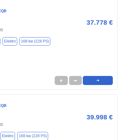
EQB
37.778 €
85
Elektro
168 kw (228 PS)
★
➦
➜
EQB
39.998 €
85
Elektro
168 kw (228 PS)