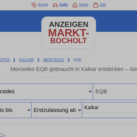
Event
Auto
Immo
Job
ANZEIGEN
MARKT-
BOCHOLT
UTOS
❯
KALKAR
❯
MERCEDES
❯
EQB
Mercedes EQB gebraucht in Kalkar entdecken – Ge
×