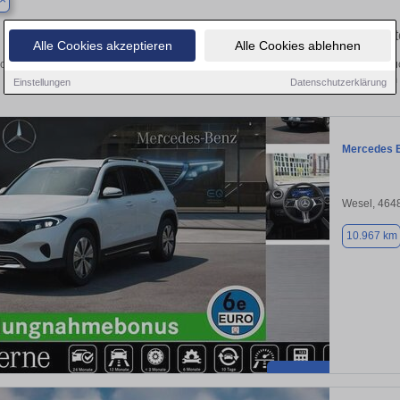
Finden Sie in Kalkar Ihren gebrauc
Alle Cookies akzeptieren
Alle Cookies ablehnen
chen Sie in Kalkar einen Mercedes EQB Gebrauchtwagen? Entdecken Sie gebrau
Preisklassen von privat und vom
Einstellungen
Datenschutzerklärung
Mercedes 
Wesel, 464
10.967 km