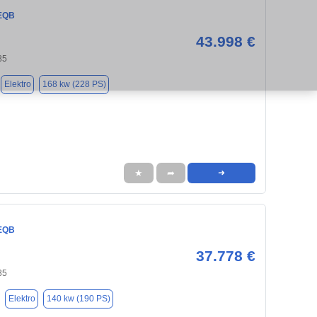
EQB
43.998 €
85
Elektro
168 kw (228 PS)
★
➦
➜
EQB
37.778 €
85
Elektro
140 kw (190 PS)