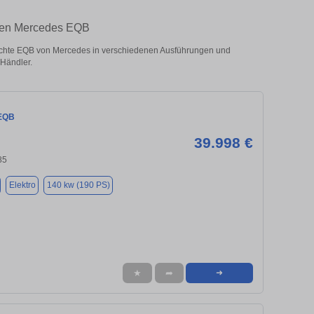
hten Mercedes EQB
chte EQB von Mercedes in verschiedenen Ausführungen und
 Händler.
EQB
39.998 €
85
Elektro
140 kw (190 PS)
★
➦
➜