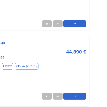
★
➦
➜
EQB
44.890 €
395
Elektro
215 kw (292 PS)
★
➦
➜