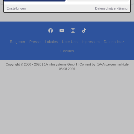
Einstellungen
Datenschutzerklärung
Ratgeber
Presse
Lokales
Über Uns
Impressum
Datenschutz
Cookies
Copyright © 2000 - 2026 | 1A Infosysteme GmbH | Content by: 1A-Anzeigenmarkt.de
08.08.2026