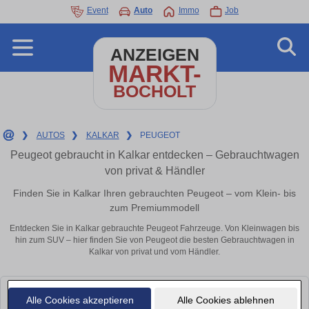
Event
Auto
Immo
Job
ANZEIGEN
MARKT-
BOCHOLT
❯
AUTOS
❯
KALKAR
❯
PEUGEOT
Peugeot gebraucht in Kalkar entdecken – Gebrauchtwagen
von privat & Händler
Finden Sie in Kalkar Ihren gebrauchten Peugeot – vom Klein- bis
zum Premiummodell
Entdecken Sie in Kalkar gebrauchte Peugeot Fahrzeuge. Von Kleinwagen bis
hin zum SUV – hier finden Sie von Peugeot die besten Gebrauchtwagen in
Kalkar von privat und vom Händler.
Leider konnten wir derzeit keine passenden Autos finden. Schauen Sie
Alle Cookies akzeptieren
Alle Cookies ablehnen
bald wieder vorbei!