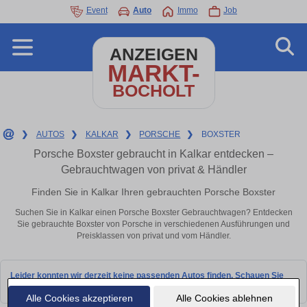
Event
Auto
Immo
Job
ANZEIGEN
MARKT-
BOCHOLT
❯
AUTOS
❯
KALKAR
❯
PORSCHE
❯
BOXSTER
Porsche Boxster gebraucht in Kalkar entdecken –
Gebrauchtwagen von privat & Händler
Finden Sie in Kalkar Ihren gebrauchten Porsche Boxster
Suchen Sie in Kalkar einen Porsche Boxster Gebrauchtwagen? Entdecken
Sie gebrauchte Boxster von Porsche in verschiedenen Ausführungen und
Preisklassen von privat und vom Händler.
Leider konnten wir derzeit keine passenden Autos finden. Schauen Sie
bald wieder vorbei!
Alle Cookies akzeptieren
Alle Cookies ablehnen