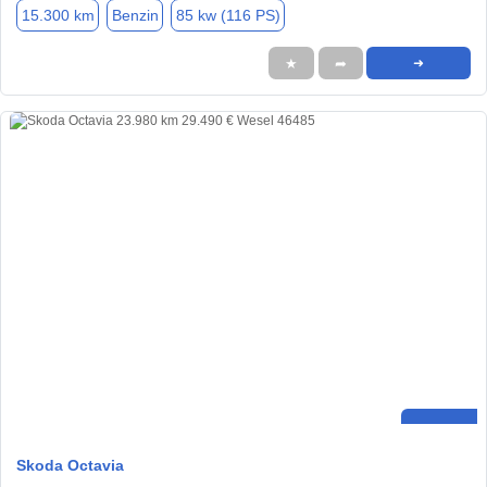
15.300 km
Benzin
85 kw (116 PS)
★
➦
➜
Skoda Octavia