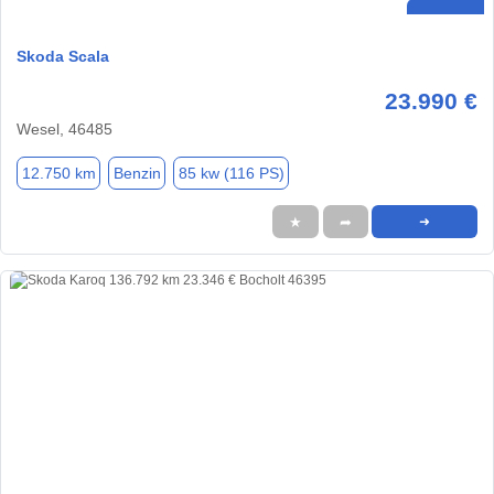
Skoda Scala
23.990 €
Wesel, 46485
12.750 km
Benzin
85 kw (116 PS)
★
➦
➜