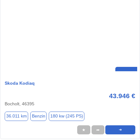
Skoda Kodiaq
43.946 €
Bocholt, 46395
36.011 km
Benzin
180 kw (245 PS)
★
➦
➜