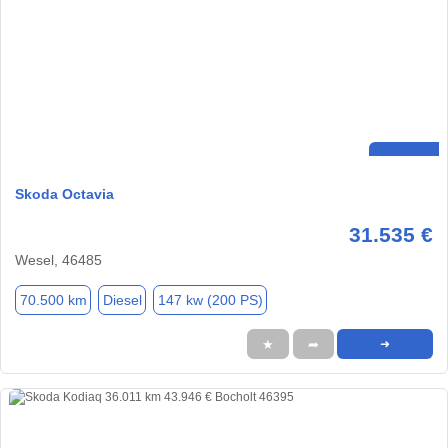
Skoda Octavia
31.535 €
Wesel, 46485
70.500 km
Diesel
147 kw (200 PS)
★
➦
➜