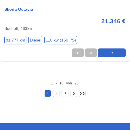
Skoda Octavia
21.346 €
Bocholt, 46395
81.777 km
Diesel
110 kw (150 PS)
★
➦
➜
1 - 10 von 25
1
2
3
❯
❯❯