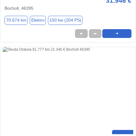
31.946 €
Bocholt, 46395
70.674 km
Elektro
150 kw (204 PS)
★
➦
➜