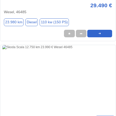
29.490 €
Wesel, 46485
23.980 km
Diesel
110 kw (150 PS)
★
➦
➜