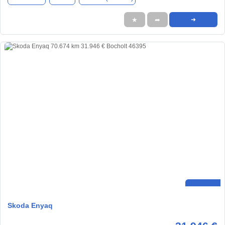
★
➦
➜
Skoda Enyaq