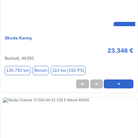
Skoda Karoq
23.346 €
Bocholt, 46395
136.792 km
Benzin
110 kw (150 PS)
★
➦
➜