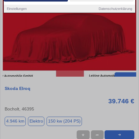
Einstellungen
Datenschutzerklärung
Skoda Elroq
39.746 €
Bocholt, 46395
4.946 km
Elektro
150 kw (204 PS)
★
➦
➜