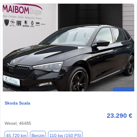
Skoda Scala
23.290 €
Wesel, 46485
45.720 km
Benzin
110 kw (150 PS)