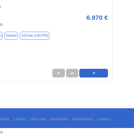
o
6.970 €
85
m
Diesel
103 kw (140 PS)
★
➦
➜
resse
Lokales
Über Uns
Impressum
Datenschutz
Cookies
26