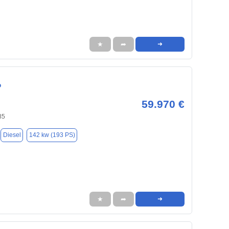
★
➦
➜
o
59.970 €
85
Diesel
142 kw (193 PS)
★
➦
➜