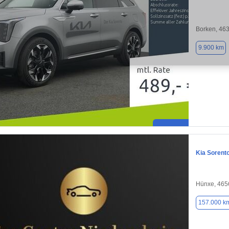
Borken, 46
9.900 km
Kia Sorent
Hünxe, 465
157.000 k