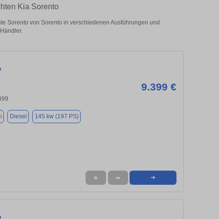
chten Kia Sorento
te Sorento von Sorento in verschiedenen Ausführungen und
 Händler.
o
9.399 €
399
m
Diesel
145 kw (197 PS)
★
➦
➜
o