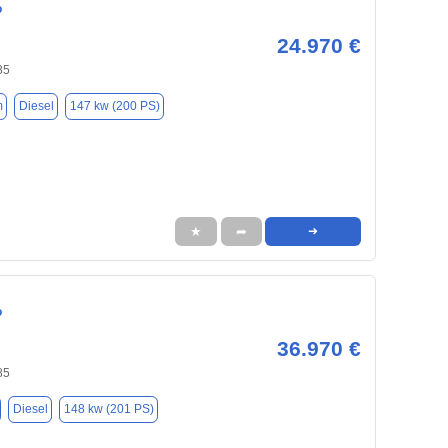
o
24.970 €
85
m
Diesel
147 kw (200 PS)
★
➦
➜
o
36.970 €
85
Diesel
148 kw (201 PS)