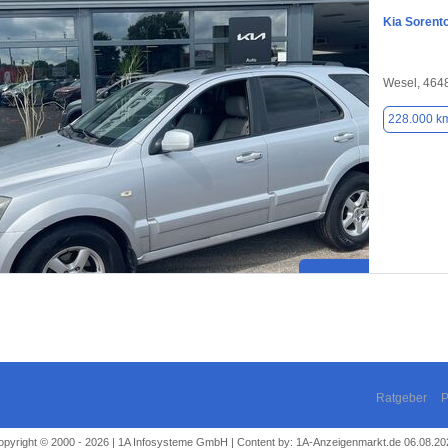
Kia Sorent
Wesel, 464
228.000 k
Ratgeber
P
opyright © 2000 - 2026 | 1A Infosysteme GmbH | Content by: 1A-Anzeigenmarkt.de 06.08.20