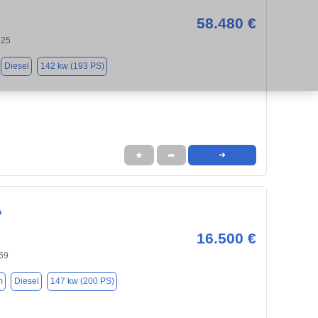
58.480 €
325
Diesel
142 kw (193 PS)
★
➦
➜
o
16.500 €
69
m
Diesel
147 kw (200 PS)