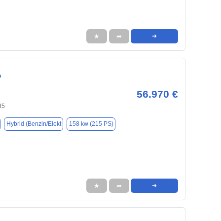
★
➦
➜
o
56.970 €
85
Hybrid (Benzin/Elekt
158 kw (215 PS)
★
➦
➜