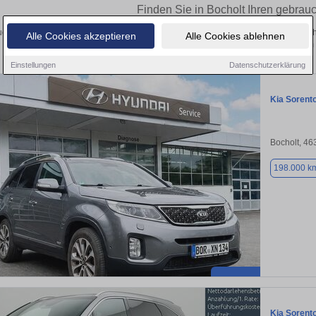
Finden Sie in Bocholt Ihren gebrau
chen Sie in Bocholt einen Kia Sorento Gebrauchtwagen? Entdecken Sie gebrauch
Alle Cookies akzeptieren
Alle Cookies ablehnen
Preisklassen von privat und vom
Einstellungen
Datenschutzerklärung
Kia Sorent
Bocholt, 46
198.000 k
Kia Sorent