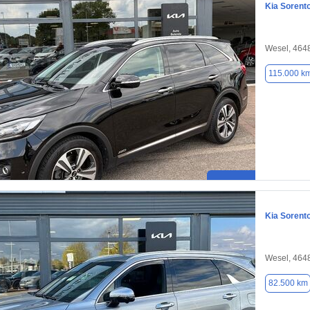
Kia Sorent
Wesel, 464
115.000 k
Kia Sorent
Wesel, 464
82.500 km