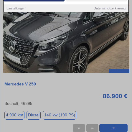
Einstellungen
Datenschutzerklärung
Mercedes V 250
86.900 €
Bocholt, 46395
4.900 km
Diesel
140 kw (190 PS)
★
➦
➜