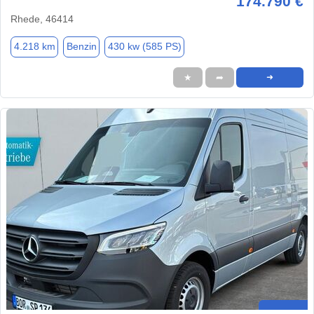
174.790 €
Rhede, 46414
4.218 km
Benzin
430 kw (585 PS)
★
➦
➜