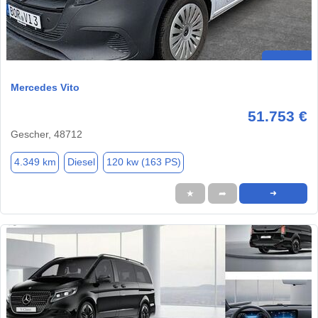
Mercedes Vito
51.753 €
Gescher, 48712
4.349 km
Diesel
120 kw (163 PS)
★
➦
➜