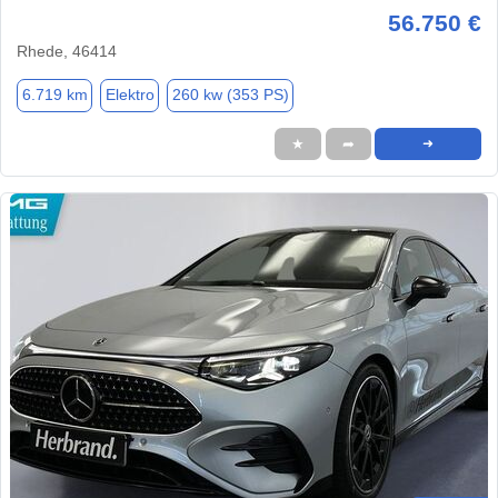
56.750 €
Rhede, 46414
6.719 km
Elektro
260 kw (353 PS)
★
➦
➜