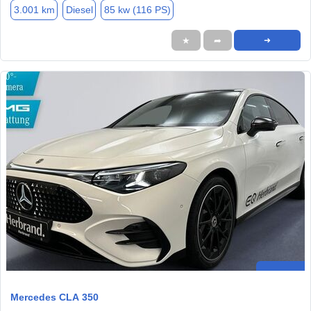
3.001 km
Diesel
85 kw (116 PS)
★
➦
➜
Mercedes CLA 350