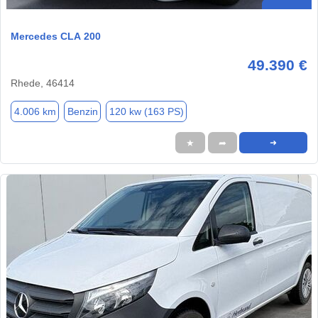
Mercedes CLA 200
49.390 €
Rhede, 46414
4.006 km
Benzin
120 kw (163 PS)
★
➦
➜