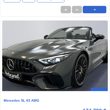
★
➦
➜
Mercedes SL 63 AMG