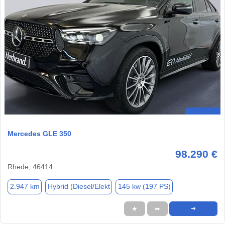
Mercedes GLE 350
98.290 €
Rhede, 46414
2.947 km
Hybrid (Diesel/Elekt
145 kw (197 PS)
★
➦
➜