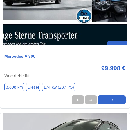
Mercedes V 300
99.998 €
Wesel, 46485
3.898 km
Diesel
174 kw (237 PS)
★
➦
➜