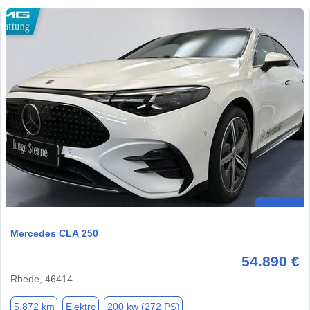
Mercedes CLA 250
54.890 €
Rhede, 46414
5.872 km
Elektro
200 kw (272 PS)