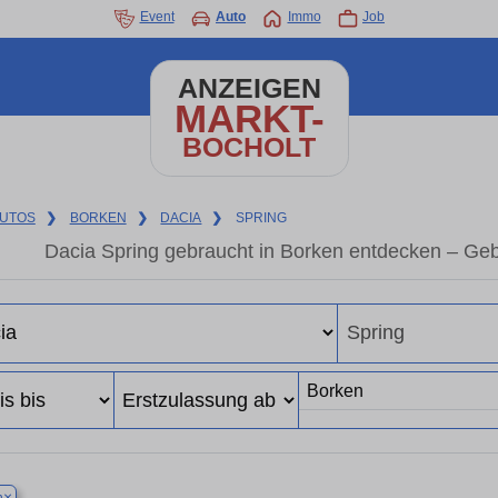
Event
Auto
Immo
Job
ANZEIGEN
MARKT-
BOCHOLT
UTOS
❯
BORKEN
❯
DACIA
❯
SPRING
Dacia Spring gebraucht in Borken entdecken – Ge
×