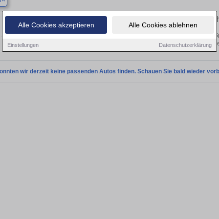
n
Finden Sie in Borken Ihren gebrauc
Alle Cookies akzeptieren
Alle Cookies ablehnen
Sie in Borken einen Dacia Spring Gebrauchtwagen? Entdecken Sie gebrauchte Sp
von privat und vom Händle
Einstellungen
Datenschutzerklärung
onnten wir derzeit keine passenden Autos finden. Schauen Sie bald wieder vorb