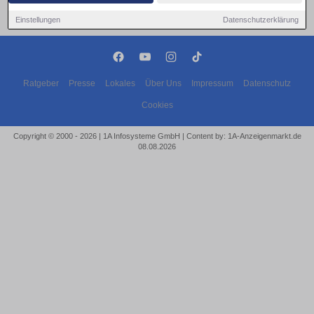
Einstellungen
Datenschutzerklärung
Ratgeber
Presse
Lokales
Über Uns
Impressum
Datenschutz
Cookies
Copyright © 2000 - 2026 | 1A Infosysteme GmbH | Content by: 1A-Anzeigenmarkt.de
08.08.2026