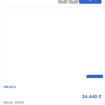
★
➦
➜
VW ID.4
34.440 €
Wesel, 46483