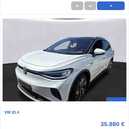
★
➦
➜
VW ID.4
35.880 €