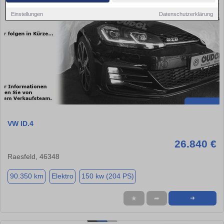
Einstellungen
Datenschutzerklärung
VW ID.4
26.840 €
Raesfeld, 46348
90.350 km
Elektro
150 kw (204 PS)
★
➦
➜