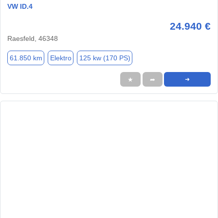
VW ID.4
24.940 €
Raesfeld, 46348
61.850 km
Elektro
125 kw (170 PS)
★
➦
➜