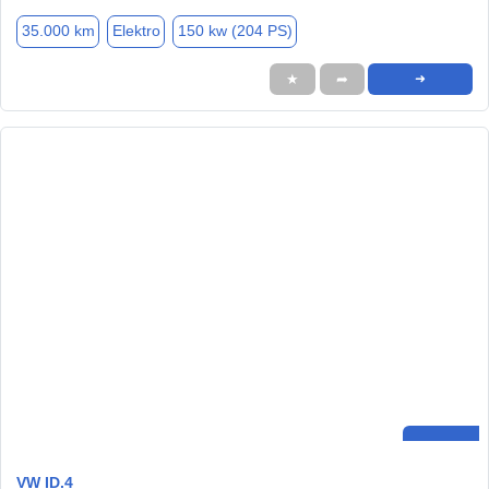
35.000 km
Elektro
150 kw (204 PS)
★
➦
➜
VW ID.4