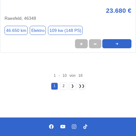
23.680 €
Raesfeld, 46348
46.650 km
Elektro
109 kw (148 PS)
★
➦
➜
1 - 10 von 18
1
2
❯
❯❯