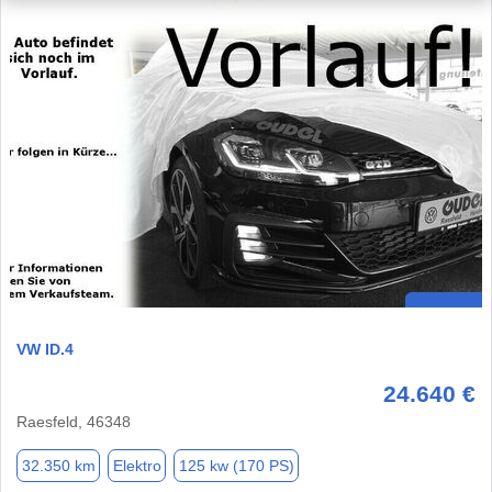
VW ID.4
24.640 €
Raesfeld, 46348
32.350 km
Elektro
125 kw (170 PS)