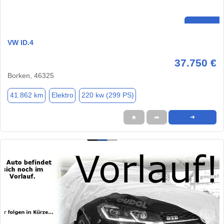
VW ID.4
37.750 €
Borken, 46325
41.862 km
Elektro
220 kw (299 PS)
★
➦
➜