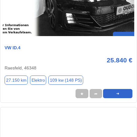
VW ID.4
25.840 €
Raesfeld, 46348
27.150 km
Elektro
109 kw (148 PS)
★
➦
➜