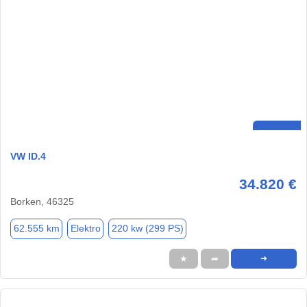
VW ID.4
34.820 €
Borken, 46325
62.555 km
Elektro
220 kw (299 PS)
★
➦
➜