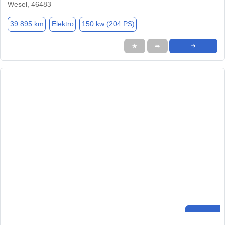
Wesel, 46483
39.895 km
Elektro
150 kw (204 PS)
★
➦
➜