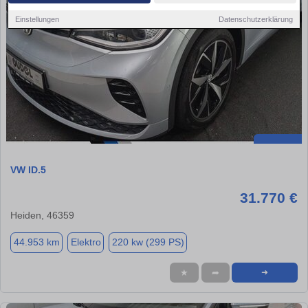
Einstellungen
Datenschutzerklärung
VW ID.5
31.770 €
Heiden, 46359
44.953 km
Elektro
220 kw (299 PS)
★
➦
➜