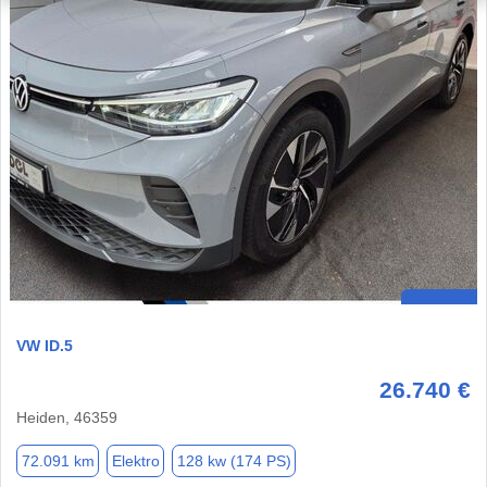
VW ID.5
26.740 €
Heiden, 46359
72.091 km
Elektro
128 kw (174 PS)