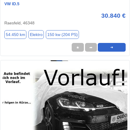
VW ID.5
30.840 €
Raesfeld, 46348
54.450 km
Elektro
150 kw (204 PS)
★
➦
➜