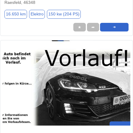
Raesfeld, 46348
16.650 km
Elektro
150 kw (204 PS)
★
➦
➜