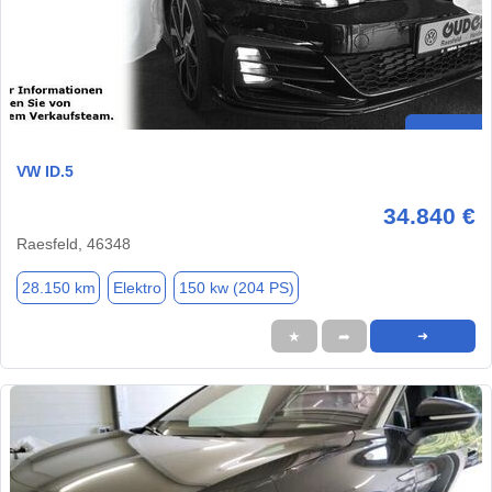
VW ID.5
34.840 €
Raesfeld, 46348
28.150 km
Elektro
150 kw (204 PS)
★
➦
➜