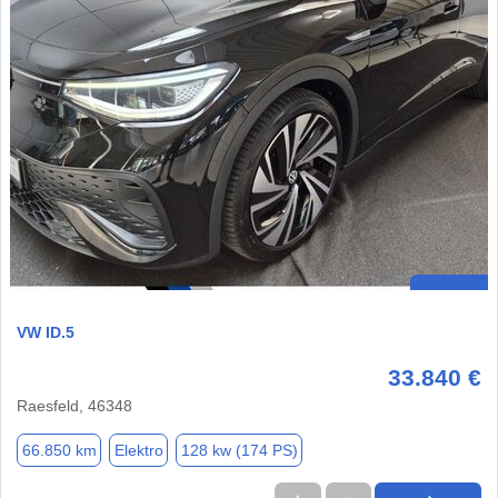
VW ID.5
33.840 €
Raesfeld, 46348
66.850 km
Elektro
128 kw (174 PS)