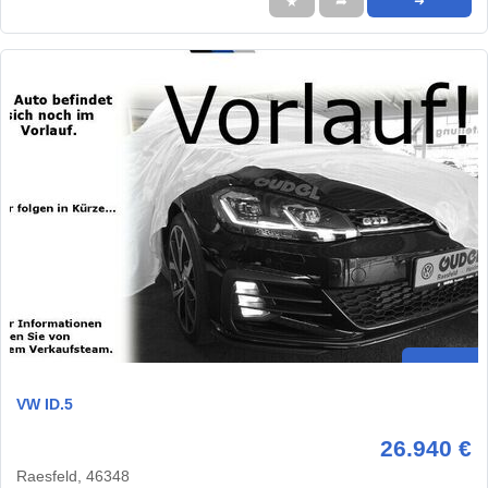
★
➦
➜
VW ID.5
26.940 €
Raesfeld, 46348