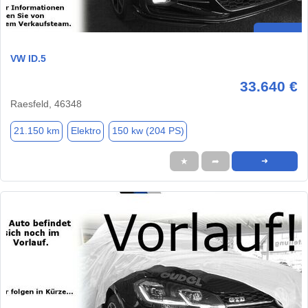
VW ID.5
33.640 €
Raesfeld, 46348
21.150 km
Elektro
150 kw (204 PS)
★
➦
➜