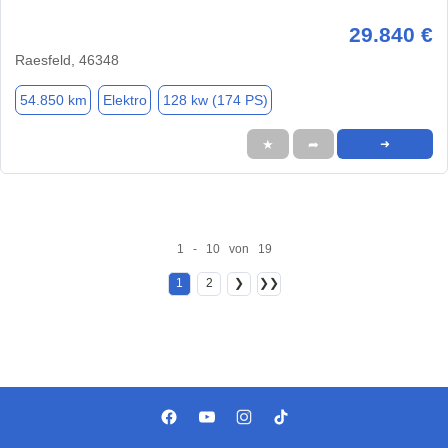
29.840 €
Raesfeld, 46348
54.850 km
Elektro
128 kw (174 PS)
★
➦
➜
1 - 10 von 19
1
2
❯
❯❯