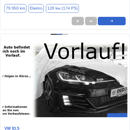
79.950 km
Elektro
128 kw (174 PS)
★
➦
➜
VW ID.5