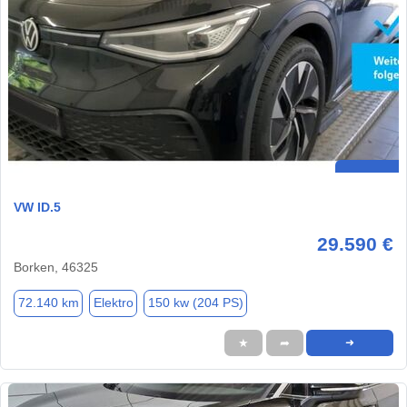
VW ID.5
29.590 €
Borken, 46325
72.140 km
Elektro
150 kw (204 PS)
★
➦
➜