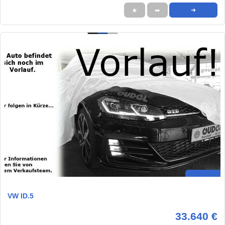
★
➦
➜
VW ID.5
33.640 €