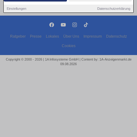
Einstellungen
Datenschutzerklärung
Ratgeber
Presse
Lokales
Über Uns
Impressum
Datenschutz
Cookies
Copyright © 2000 - 2026 | 1A Infosysteme GmbH | Content by: 1A-Anzeigenmarkt.de
09.08.2026