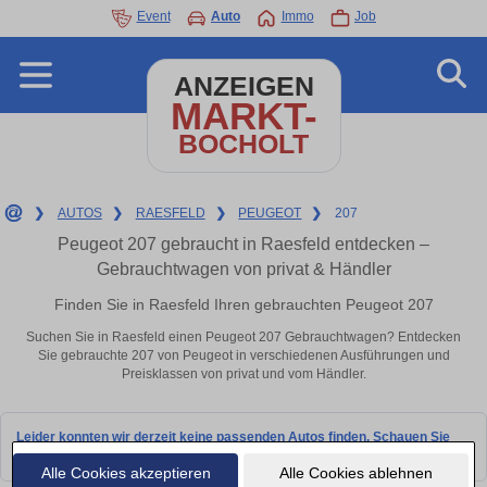
Event
Auto
Immo
Job
ANZEIGEN
MARKT-
BOCHOLT
❯
AUTOS
❯
RAESFELD
❯
PEUGEOT
❯
207
Peugeot 207 gebraucht in Raesfeld entdecken –
Gebrauchtwagen von privat & Händler
Finden Sie in Raesfeld Ihren gebrauchten Peugeot 207
Suchen Sie in Raesfeld einen Peugeot 207 Gebrauchtwagen? Entdecken
Sie gebrauchte 207 von Peugeot in verschiedenen Ausführungen und
Preisklassen von privat und vom Händler.
Leider konnten wir derzeit keine passenden Autos finden. Schauen Sie
bald wieder vorbei!
Alle Cookies akzeptieren
Alle Cookies ablehnen