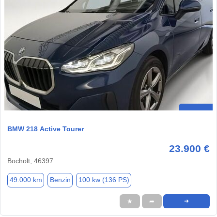
BMW 218 Active Tourer
23.900 €
Bocholt, 46397
49.000 km
Benzin
100 kw (136 PS)
★
➦
➜