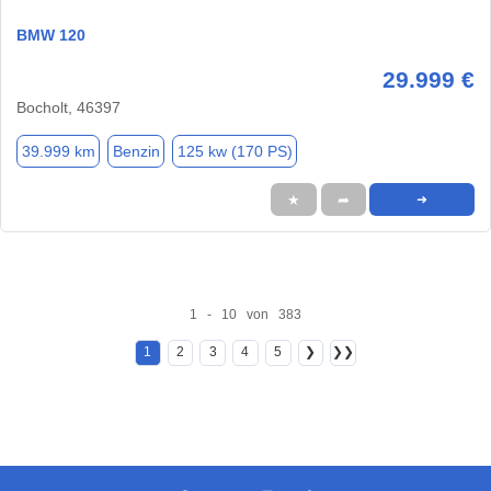
BMW 120
29.999 €
Bocholt, 46397
39.999 km
Benzin
125 kw (170 PS)
★
➦
➜
1 - 10 von 383
1
2
3
4
5
❯
❯❯