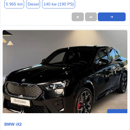
5.965 km
Diesel
140 kw (190 PS)
★
➦
➜
BMW iX2