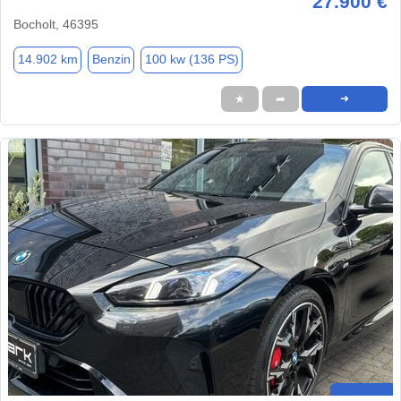
27.900 €
Bocholt, 46395
14.902 km
Benzin
100 kw (136 PS)
★
➦
➜