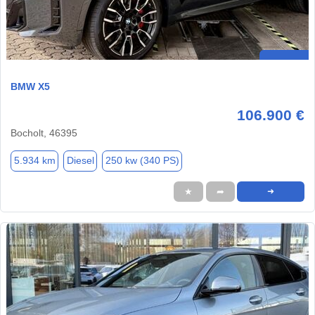
BMW X5
106.900 €
Bocholt, 46395
5.934 km
Diesel
250 kw (340 PS)
★
➦
➜