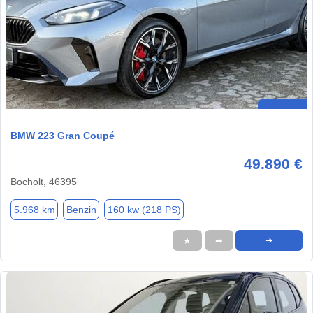
BMW 223 Gran Coupé
49.890 €
Bocholt, 46395
5.968 km
Benzin
160 kw (218 PS)
★
➦
➜