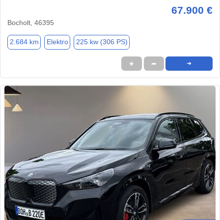
67.900 €
Bocholt, 46395
2.684 km
Elektro
225 kw (306 PS)
★
➦
➜