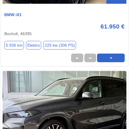
BMW iX1
61.950 €
Bocholt, 46395
5.936 km
Elektro
225 kw (306 PS)
★
➦
➜