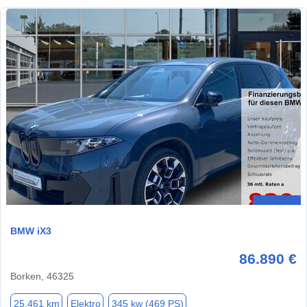
BMW iX3
86.890 €
Borken, 46325
25.461 km
Elektro
345 kw (469 PS)