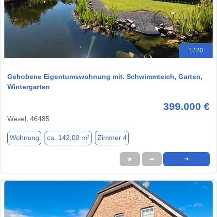
1 / 20
Gehobene Eigentumswohnung mit. Schwimmteich, Garten,
Wintergarten
399.000 €
Wesel, 46485
Wohnung
ca. 142,00 m²
Zimmer 4
★
➦
➜