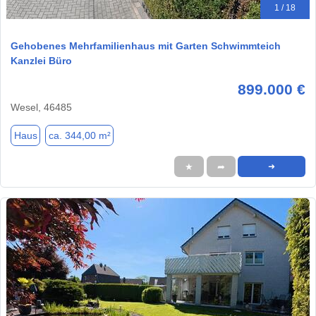
1 / 18
Gehobenes Mehrfamilienhaus mit Garten Schwimmteich
Kanzlei Büro
899.000 €
Wesel, 46485
Haus
ca. 344,00 m²
★
➦
➜