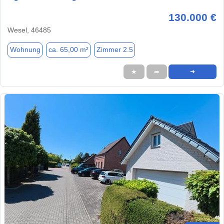
130.000 €
Wesel, 46485
Wohnung
ca. 65,00 m²
Zimmer 2.5
★
➦
➜