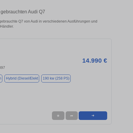
 gebrauchten Audi Q7
ebrauchte Q7 von Audi in verschiedenen Ausführungen und
 Händler.
14.990 €
397
m
Hybrid (Diesel/Elekt
190 kw (258 PS)
★
➦
➜