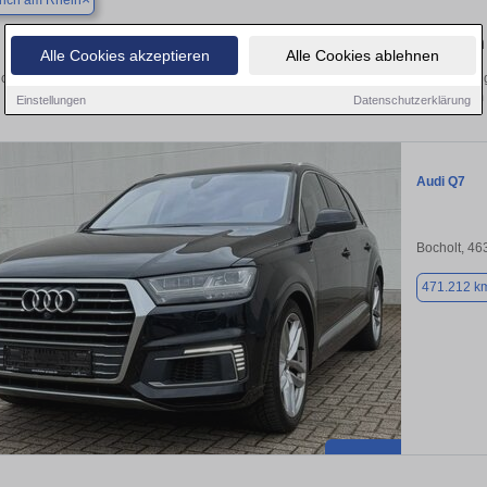
ich am Rhein
Finden Sie in Emmerich am Rhein Ihren
Alle Cookies akzeptieren
Alle Cookies ablehnen
chen Sie in Emmerich am Rhein einen Audi Q7 Gebrauchtwagen? Entdecken Sie g
Preisklassen von privat und vom
Einstellungen
Datenschutzerklärung
Audi Q7
Bocholt, 46
471.212 k