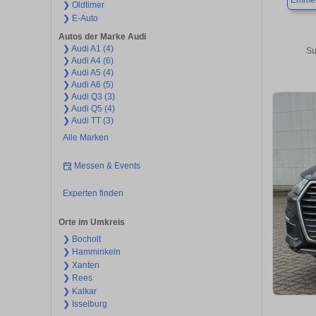
Emmer
❯ Oldtimer
❯ E-Auto
Autos der Marke Audi
❯ Audi A1 (4)
Su
❯ Audi A4 (6)
❯ Audi A5 (4)
❯ Audi A6 (5)
❯ Audi Q3 (3)
❯ Audi Q5 (4)
❯ Audi TT (3)
Alle Marken
Messen & Events
Experten finden
Orte im Umkreis
❯ Bocholt
❯ Hamminkeln
❯ Xanten
❯ Rees
❯ Kalkar
❯ Isselburg