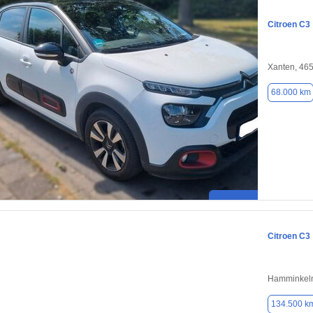
Citroen C3
Xanten, 46
68.000 km
Citroen C3
Hamminkeln
134.500 k