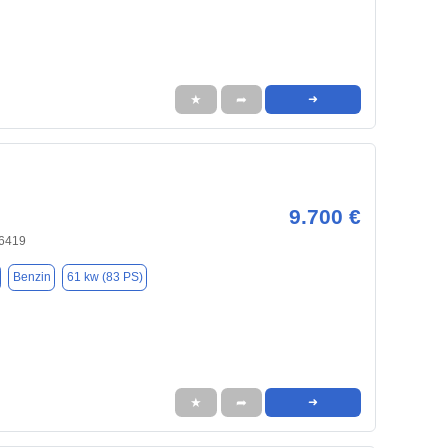
★
➦
➜
9.700 €
46419
Benzin
61 kw (83 PS)
★
➦
➜