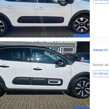
11.500 km
Citroen C3
Bocholt, 46
63.986 km