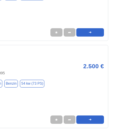
★
➦
➜
2.500 €
395
m
Benzin
54 kw (73 PS)
★
➦
➜