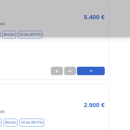
5.400 €
395
Benzin
50 kw (68 PS)
★
➦
➜
2.900 €
395
m
Benzin
50 kw (68 PS)