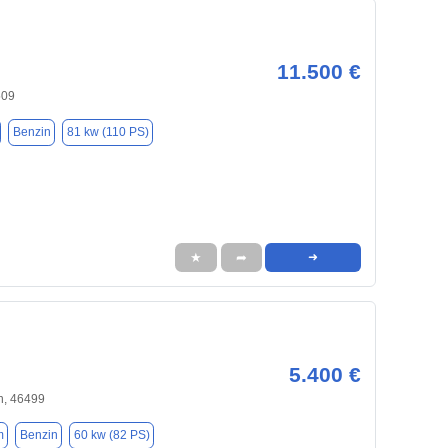
11.500 €
509
Benzin
81 kw (110 PS)
★
➦
➜
5.400 €
, 46499
m
Benzin
60 kw (82 PS)