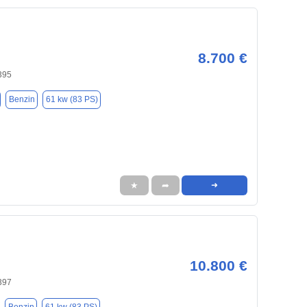
8.700 €
395
Benzin
61 kw (83 PS)
★
➦
➜
10.800 €
397