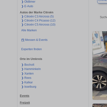
Emmer
❯ Oldtimer
❯ E-Auto
Autos der Marke Citroën
❯ Citroën C3 Aircross (5)
Suche
❯ Citroën C4 Picasso (12)
❯ Citroën C5 Aircross (10)
Alle Marken
Messen & Events
Experten finden
Orte im Umkreis
❯ Bocholt
❯ Hamminkeln
❯ Xanten
❯ Rees
❯ Kalkar
❯ Isselburg
Events
Freizeit