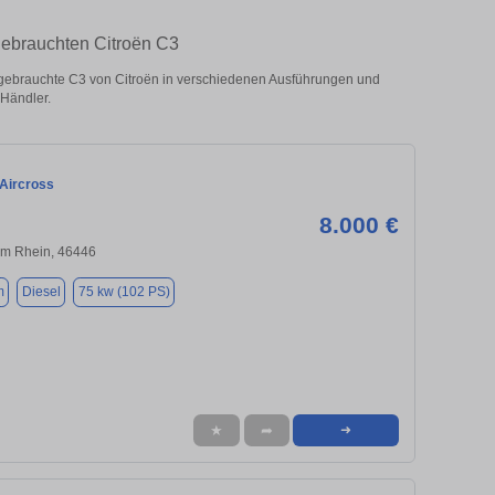
gebrauchten Citroën C3
ebrauchte C3 von Citroën in verschiedenen Ausführungen und
 Händler.
 Aircross
8.000 €
m Rhein, 46446
m
Diesel
75 kw (102 PS)
★
➦
➜