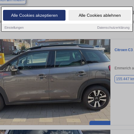
ich am Rhein
Finden Sie in Emmerich am Rhein Ihren 
Alle Cookies akzeptieren
Alle Cookies ablehnen
n Sie in Emmerich am Rhein einen Citroën C3 Gebrauchtwagen? Entdecken Sie g
Preisklassen von privat und vom
Einstellungen
Datenschutzerklärung
Citroen C3
Emmerich a
155.447 k