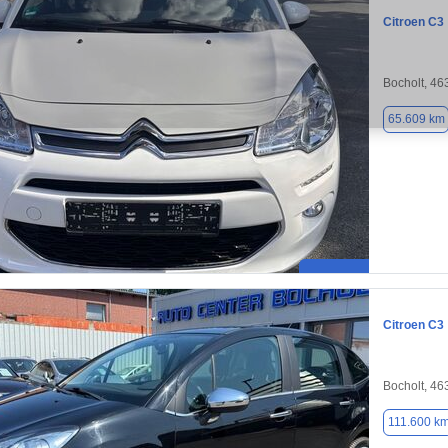
Citroen C3
Bocholt, 46
65.609 km
Citroen C3
Bocholt, 46
111.600 k