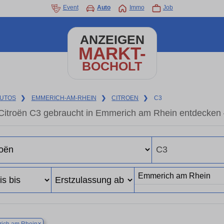
Event
Auto
Immo
Job
ANZEIGEN
MARKT-
BOCHOLT
UTOS
❯
EMMERICH-AM-RHEIN
❯
CITROEN
❯
C3
Citroën C3 gebraucht in Emmerich am Rhein entdecken 
×