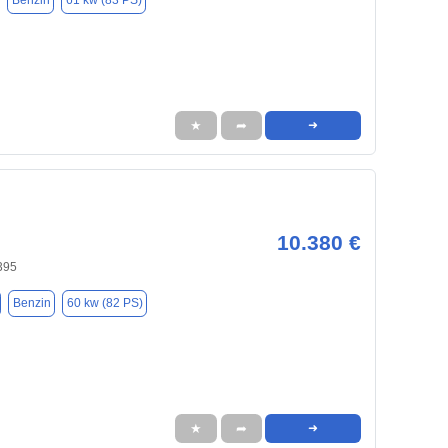
Benzin
61 kw (83 PS)
★
➦
➜
10.380 €
395
Benzin
60 kw (82 PS)
★
➦
➜