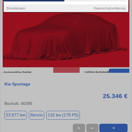
Einstellungen
Datenschutzerklärung
Kia Sportage
25.346 €
Bocholt, 46395
53.877 km
Benzin
132 kw (179 PS)
★
➦
➜