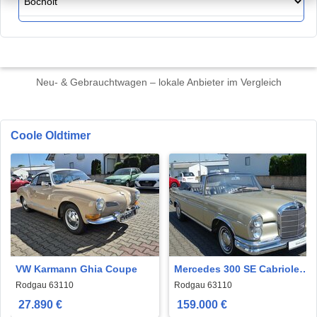
Neu- & Gebrauchtwagen – lokale Anbieter im Vergleich
Coole Oldtimer
VW Karmann Ghia Coupe
Mercedes 300 SE Cabriolet
Top Original mit 58000 Km
Rodgau 63110
Rodgau 63110
27.890 €
159.000 €