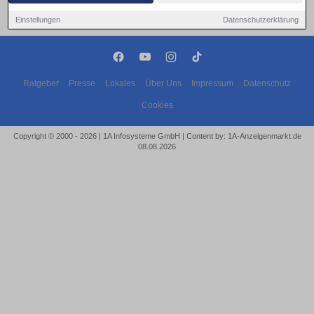
Einstellungen
Datenschutzerklärung
Ratgeber
Presse
Lokales
Über Uns
Impressum
Datenschutz
Cookies
Copyright © 2000 - 2026 | 1A Infosysteme GmbH | Content by: 1A-Anzeigenmarkt.de
08.08.2026