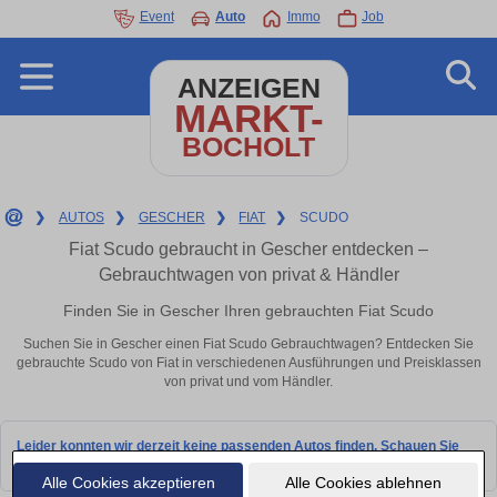
Event
Auto
Immo
Job
ANZEIGEN
MARKT-
BOCHOLT
❯
AUTOS
❯
GESCHER
❯
FIAT
❯
SCUDO
Fiat Scudo gebraucht in Gescher entdecken –
Gebrauchtwagen von privat & Händler
Finden Sie in Gescher Ihren gebrauchten Fiat Scudo
Suchen Sie in Gescher einen Fiat Scudo Gebrauchtwagen? Entdecken Sie
gebrauchte Scudo von Fiat in verschiedenen Ausführungen und Preisklassen
von privat und vom Händler.
Leider konnten wir derzeit keine passenden Autos finden. Schauen Sie
bald wieder vorbei!
Alle Cookies akzeptieren
Alle Cookies ablehnen