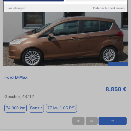
Einstellungen
Datenschutzerklärung
Ford B-Max
8.850 €
Gescher, 48712
74.900 km
Benzin
77 kw (105 PS)
★
➦
➜