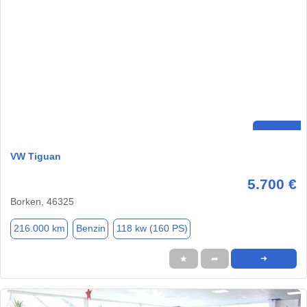
VW Tiguan
5.700 €
Borken, 46325
216.000 km
Benzin
118 kw (160 PS)
★
➦
➜