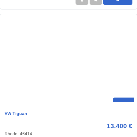
★
➦
➜
VW Tiguan
13.400 €
Rhede, 46414