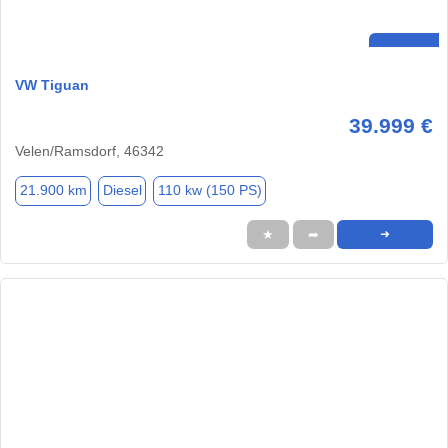
VW Tiguan
39.999 €
Velen/Ramsdorf, 46342
21.900 km
Diesel
110 kw (150 PS)
★
➦
➜