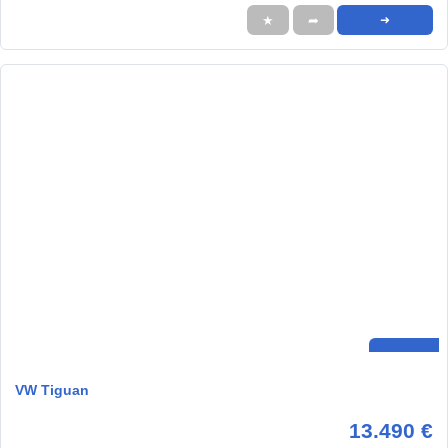
★
➦
➜
VW Tiguan
13.490 €