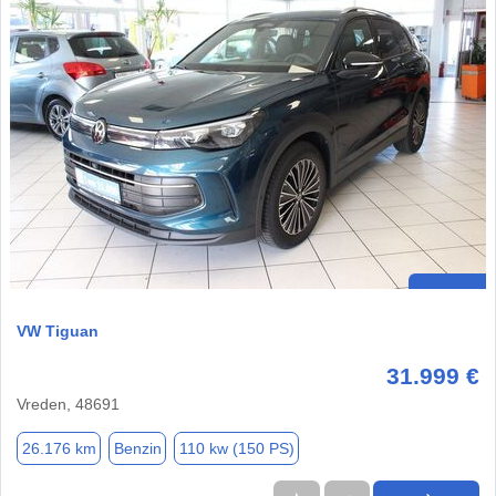
VW Tiguan
31.999 €
Vreden, 48691
26.176 km
Benzin
110 kw (150 PS)