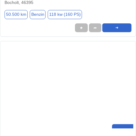
Bocholt, 46395
50.500 km
Benzin
118 kw (160 PS)
★
➦
➜