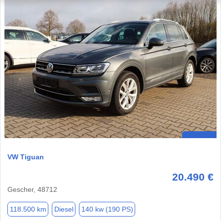
VW Tiguan
20.490 €
Gescher, 48712
118.500 km
Diesel
140 kw (190 PS)