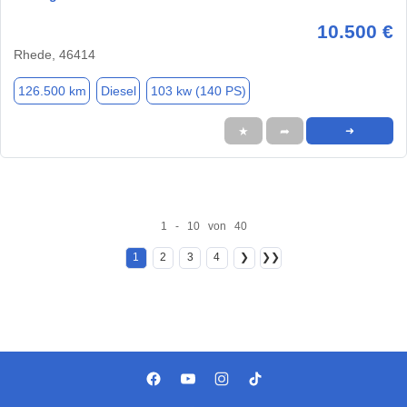
10.500 €
Rhede, 46414
126.500 km
Diesel
103 kw (140 PS)
★
➦
➜
1 - 10 von 40
1
2
3
4
❯
❯❯