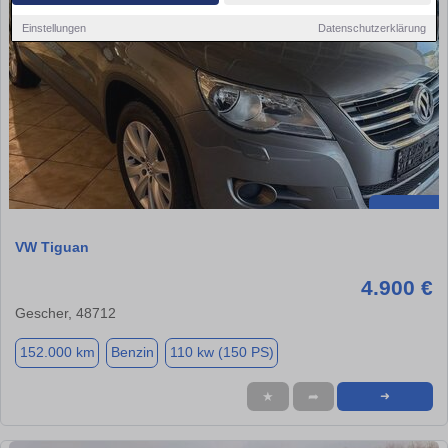
Einstellungen
Datenschutzerklärung
VW Tiguan
4.900 €
Gescher, 48712
152.000 km
Benzin
110 kw (150 PS)
★
➦
➜