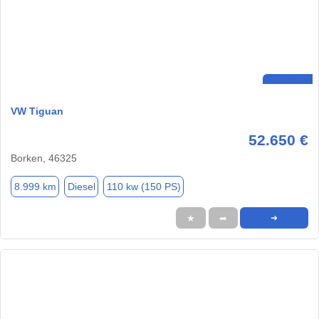
VW Tiguan
52.650 €
Borken, 46325
8.999 km
Diesel
110 kw (150 PS)
★
➦
➜