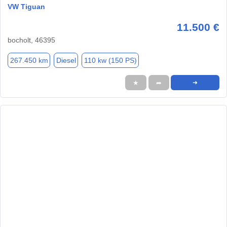
VW Tiguan
11.500 €
bocholt, 46395
267.450 km
Diesel
110 kw (150 PS)
★
➦
➜