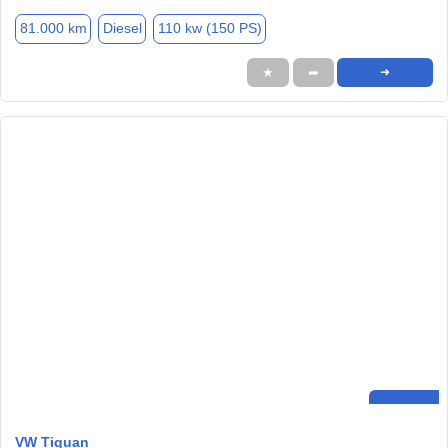
81.000 km
Diesel
110 kw (150 PS)
★
➦
➜
VW Tiguan