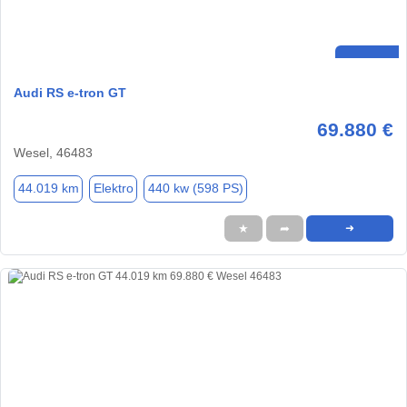
Audi RS e-tron GT
69.880 €
Wesel, 46483
44.019 km
Elektro
440 kw (598 PS)
★
➦
➜