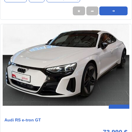
★
➦
➜
Audi RS e-tron GT
73.990 €