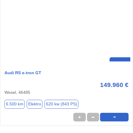
Audi RS e-tron GT
149.960 €
Wesel, 46485
6.500 km
Elektro
620 kw (843 PS)
★
➦
➜