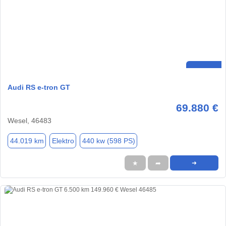
Audi RS e-tron GT
69.880 €
Wesel, 46483
44.019 km
Elektro
440 kw (598 PS)
★
➦
➜