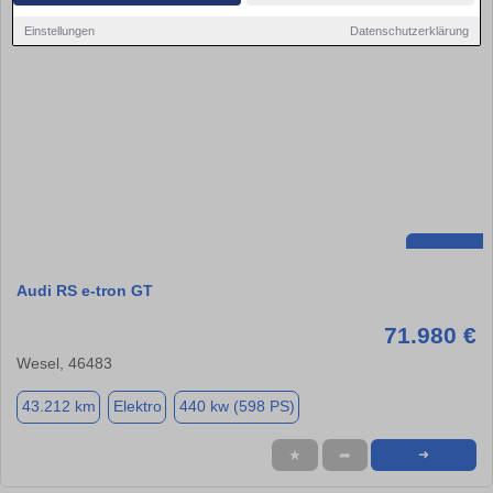
Einstellungen
Datenschutzerklärung
Audi RS e-tron GT
71.980 €
Wesel, 46483
43.212 km
Elektro
440 kw (598 PS)
★
➦
➜