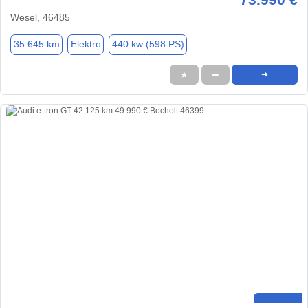
Wesel, 46485
35.645 km
Elektro
440 kw (598 PS)
★
➦
➜