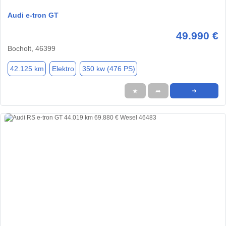
Audi e-tron GT
49.990 €
Bocholt, 46399
42.125 km
Elektro
350 kw (476 PS)
★
➦
➜