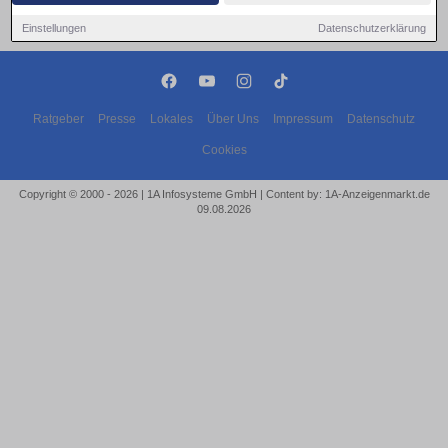
Einstellungen
Datenschutzerklärung
Ratgeber
Presse
Lokales
Über Uns
Impressum
Datenschutz
Cookies
Copyright © 2000 - 2026 | 1A Infosysteme GmbH | Content by: 1A-Anzeigenmarkt.de
09.08.2026