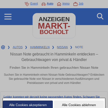
Event
Auto
Immo
Job
ANZEIGEN
MARKT-
BOCHOLT
❯
AUTOS
❯
HAMMINKELN
❯
NISSAN
❯
NOTE
Nissan Note gebraucht in Hamminkeln entdecken –
Gebrauchtwagen von privat & Händler
Finden Sie in Hamminkeln Ihren gebrauchten Nissan Note
Suchen Sie in Hamminkeln einen Nissan Note Gebrauchtwagen? Entdecken
Sie gebrauchte Note von Nissan in verschiedenen Ausführungen und
Preisklassen von privat und vom Händler.
Leider konnten wir derzeit keine passenden Autos finden. Schauen Sie
bald wieder vorbei!
Alle Cookies akzeptieren
Alle Cookies ablehnen