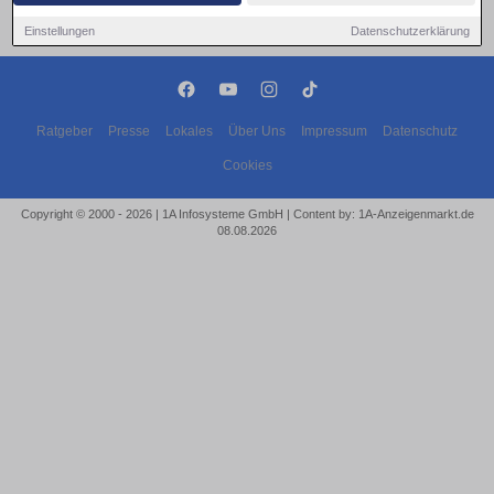
Einstellungen
Datenschutzerklärung
Ratgeber
Presse
Lokales
Über Uns
Impressum
Datenschutz
Cookies
Copyright © 2000 - 2026 | 1A Infosysteme GmbH | Content by: 1A-Anzeigenmarkt.de
08.08.2026