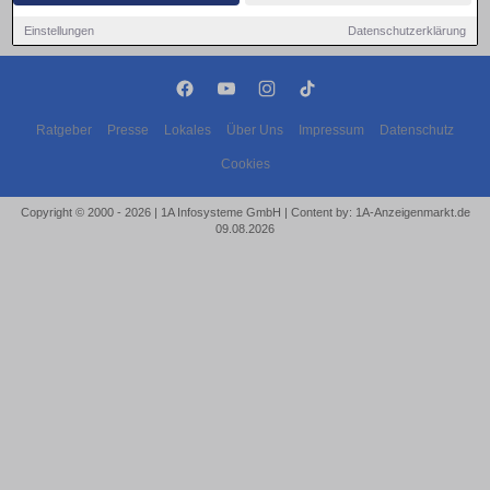
Einstellungen
Datenschutzerklärung
Ratgeber
Presse
Lokales
Über Uns
Impressum
Datenschutz
Cookies
Copyright © 2000 - 2026 | 1A Infosysteme GmbH | Content by: 1A-Anzeigenmarkt.de
09.08.2026