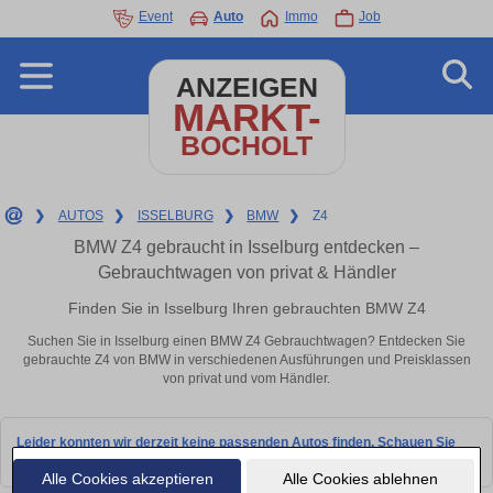
Event
Auto
Immo
Job
ANZEIGEN
MARKT-
BOCHOLT
❯
AUTOS
❯
ISSELBURG
❯
BMW
❯
Z4
BMW Z4 gebraucht in Isselburg entdecken –
Gebrauchtwagen von privat & Händler
Finden Sie in Isselburg Ihren gebrauchten BMW Z4
Suchen Sie in Isselburg einen BMW Z4 Gebrauchtwagen? Entdecken Sie
gebrauchte Z4 von BMW in verschiedenen Ausführungen und Preisklassen
von privat und vom Händler.
Leider konnten wir derzeit keine passenden Autos finden. Schauen Sie
bald wieder vorbei!
Alle Cookies akzeptieren
Alle Cookies ablehnen