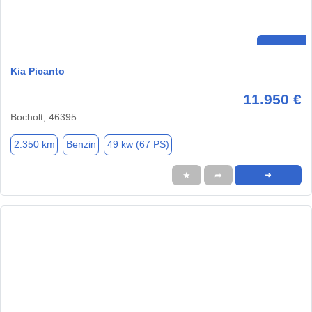
Kia Picanto
11.950 €
Bocholt, 46395
2.350 km
Benzin
49 kw (67 PS)
★
➦
➜