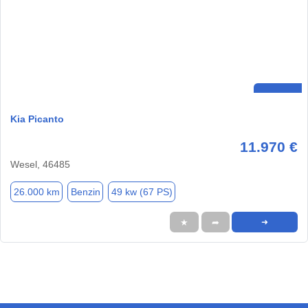
Kia Picanto
11.970 €
Wesel, 46485
26.000 km
Benzin
49 kw (67 PS)
★
➦
➜