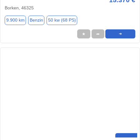
Borken, 46325
9.900 km
Benzin
50 kw (68 PS)
★
➦
➜