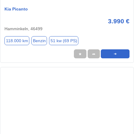
Kia Picanto
3.990 €
Hamminkeln, 46499
118.000 km
Benzin
51 kw (69 PS)
★
➦
➜