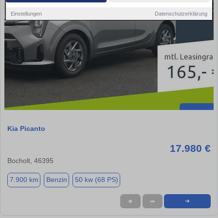
Einstellungen
Datenschutzerklärung
Kia Picanto
17.980 €
Bocholt, 46395
7.900 km
Benzin
50 kw (68 PS)
★
➦
➜