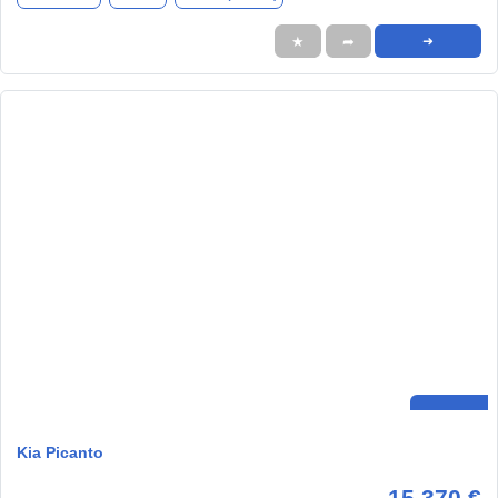
★
➦
➜
Kia Picanto
15.370 €