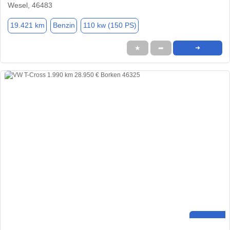
Wesel, 46483
19.421 km
Benzin
110 kw (150 PS)
★
➦
➜