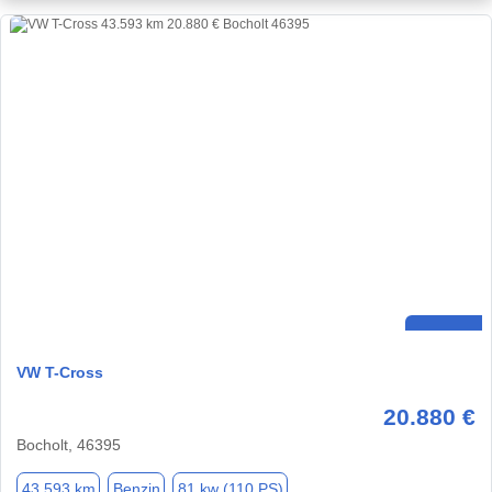
VW T-Cross
20.880 €
Bocholt, 46395
43.593 km
Benzin
81 kw (110 PS)