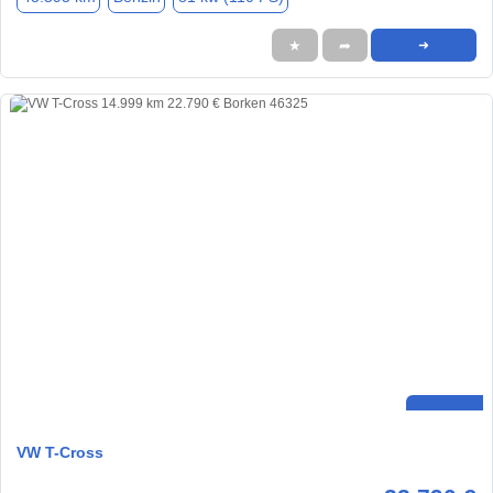
★
➦
➜
VW T-Cross