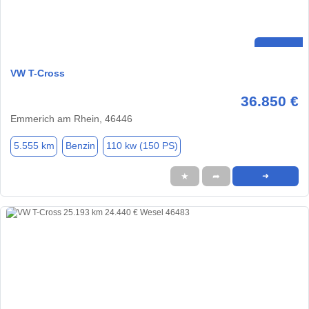
VW T-Cross
36.850 €
Emmerich am Rhein, 46446
5.555 km
Benzin
110 kw (150 PS)
★
➦
➜