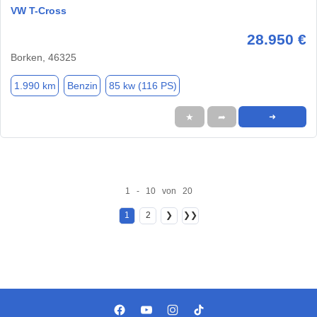
VW T-Cross
28.950 €
Borken, 46325
1.990 km
Benzin
85 kw (116 PS)
★
➦
➜
1 - 10 von 20
1
2
❯
❯❯