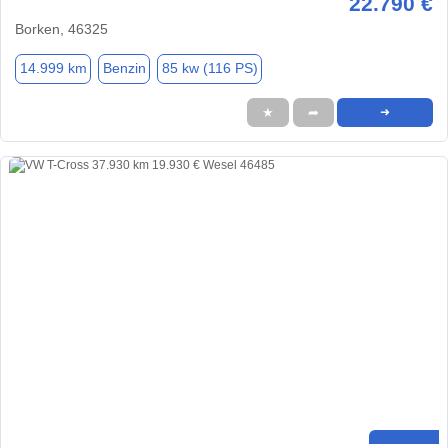
22.790 €
Borken, 46325
14.999 km
Benzin
85 kw (116 PS)
★
➦
➜