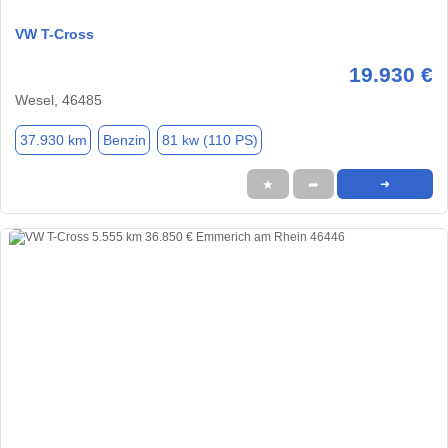
VW T-Cross
19.930 €
Wesel, 46485
37.930 km
Benzin
81 kw (110 PS)
★
➦
➜