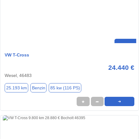
VW T-Cross
24.440 €
Wesel, 46483
25.193 km
Benzin
85 kw (116 PS)
★
➦
➜