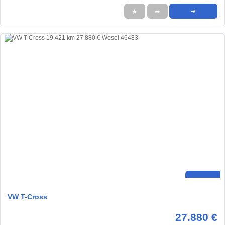
★
➦
➜
VW T-Cross
27.880 €