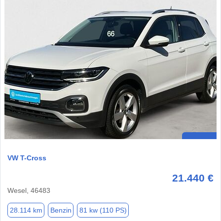
VW T-Cross
21.440 €
Wesel, 46483
28.114 km
Benzin
81 kw (110 PS)