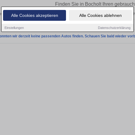
Finden Sie in Bocholt Ihren gebrau
n Sie in Bocholt einen Jeep Compass Gebrauchtwagen? Entdecken Sie gebrauc
Alle Cookies akzeptieren
Alle Cookies ablehnen
Preisklassen von privat und vom
Einstellungen
Datenschutzerklärung
onnten wir derzeit keine passenden Autos finden. Schauen Sie bald wieder vorb