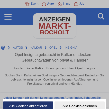
Event
Auto
Immo
Job
ANZEIGEN
MARKT-
BOCHOLT
❯
AUTOS
❯
KALKAR
❯
OPEL
❯
INSIGNIA
Opel Insignia gebraucht in Kalkar entdecken –
Gebrauchtwagen von privat & Händler
Finden Sie in Kalkar Ihren gebrauchten Opel Insignia
Suchen Sie in Kalkar einen Opel Insignia Gebrauchtwagen? Entdecken Sie
gebrauchte Insignia von Opel in verschiedenen Ausführungen und
Preisklassen von privat und vom Händler.
Leider konnten wir derzeit keine passenden Autos finden. Schauen Sie
bald wieder vorbei!
Alle Cookies akzeptieren
Alle Cookies ablehnen