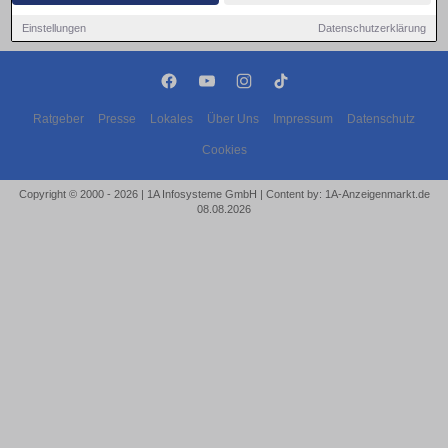
Einstellungen
Datenschutzerklärung
Ratgeber
Presse
Lokales
Über Uns
Impressum
Datenschutz
Cookies
Copyright © 2000 - 2026 | 1A Infosysteme GmbH | Content by: 1A-Anzeigenmarkt.de
08.08.2026