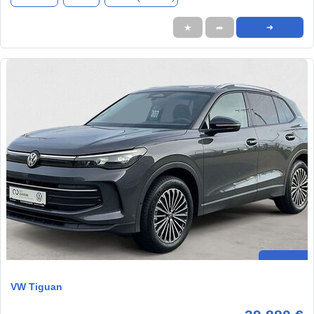
★
➦
➜
VW Tiguan