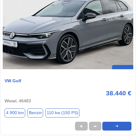
VW Golf
38.440 €
Wesel, 46483
4.900 km
Benzin
110 kw (150 PS)
★
➦
➜