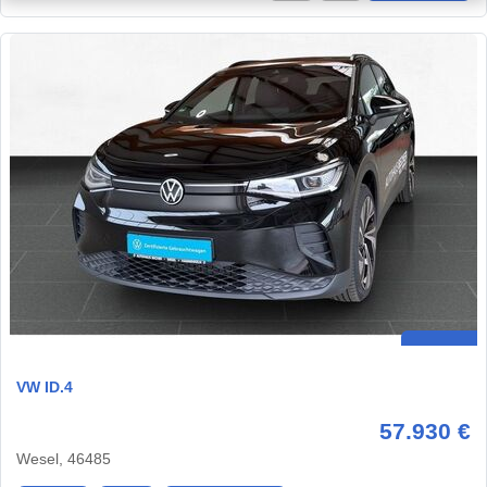
VW ID.4
57.930 €
Wesel, 46485