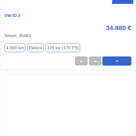
VW ID.3
34.880 €
Wesel, 46483
4.900 km
Elektro
125 kw (170 PS)
★
➦
➜