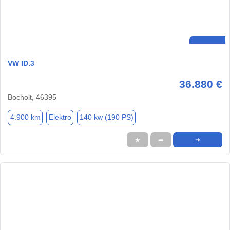
VW ID.3
36.880 €
Bocholt, 46395
4.900 km
Elektro
140 kw (190 PS)
★
➦
➜