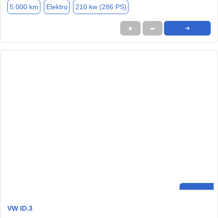
5.000 km
Elektro
210 kw (286 PS)
★
➦
➜
VW ID.3