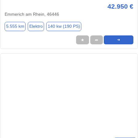
42.950 €
Emmerich am Rhein, 46446
5.555 km
Elektro
140 kw (190 PS)
★
➦
➜