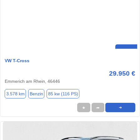
VW T-Cross
29.950 €
Emmerich am Rhein, 46446
3.578 km
Benzin
85 kw (116 PS)
★
➦
➜