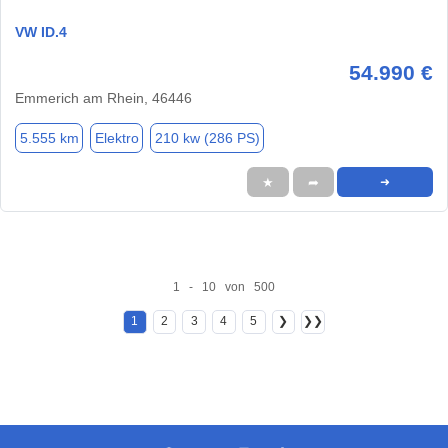
VW ID.4
54.990 €
Emmerich am Rhein, 46446
5.555 km
Elektro
210 kw (286 PS)
★
➦
➜
1 - 10 von 500
1
2
3
4
5
❯
❯❯