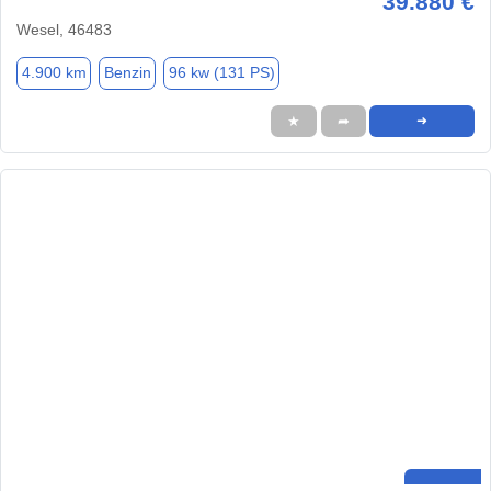
39.880 €
Wesel, 46483
4.900 km
Benzin
96 kw (131 PS)
★
➦
➜