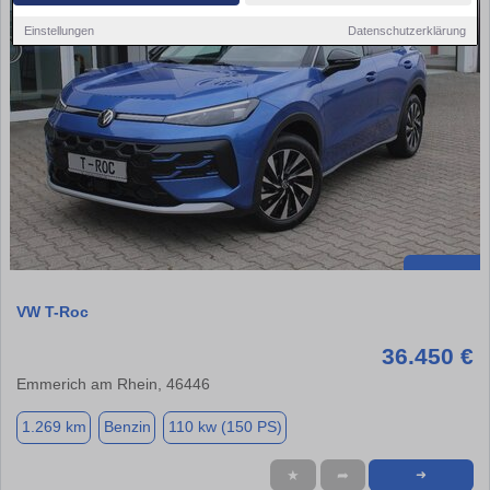
Einstellungen
Datenschutzerklärung
VW T-Roc
36.450 €
Emmerich am Rhein, 46446
1.269 km
Benzin
110 kw (150 PS)
★
➦
➜