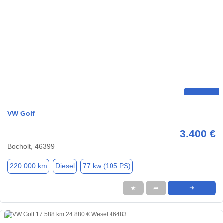
VW Golf
3.400 €
Bocholt, 46399
220.000 km
Diesel
77 kw (105 PS)
★
➦
➜