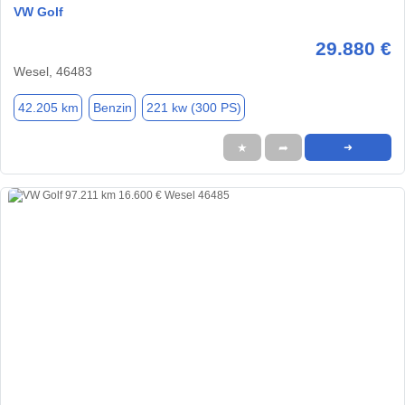
VW Golf
29.880 €
Wesel, 46483
42.205 km
Benzin
221 kw (300 PS)
★
➦
➜