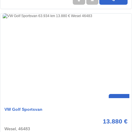
★
➦
➜
VW Golf Sportsvan
13.880 €
Wesel, 46483