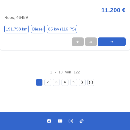
11.200 €
Rees, 46459
191.798 km
Diesel
85 kw (116 PS)
★
➦
➜
1 - 10 von 122
1
2
3
4
5
❯
❯❯