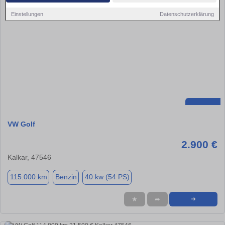
Einstellungen
Datenschutzerklärung
VW Golf
2.900 €
Kalkar, 47546
115.000 km
Benzin
40 kw (54 PS)
★
➦
➜