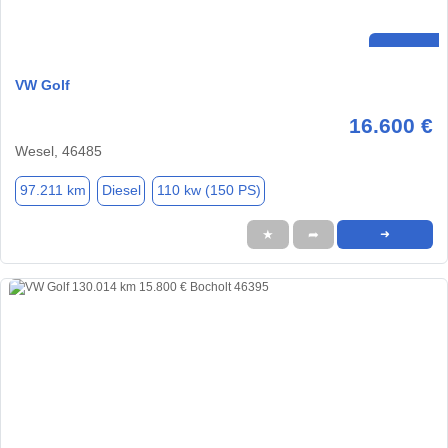
VW Golf
16.600 €
Wesel, 46485
97.211 km
Diesel
110 kw (150 PS)
★
➦
➜