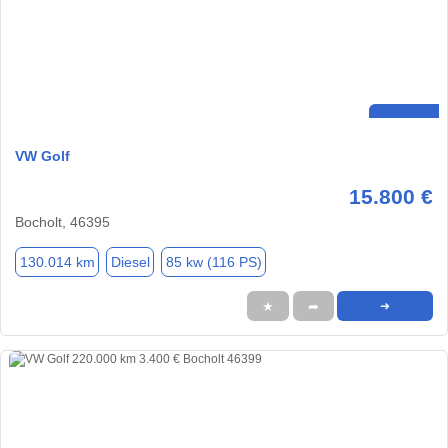
VW Golf
15.800 €
Bocholt, 46395
130.014 km
Diesel
85 kw (116 PS)
★
➦
➜