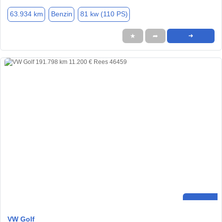
63.934 km
Benzin
81 kw (110 PS)
★
➦
➜
VW Golf