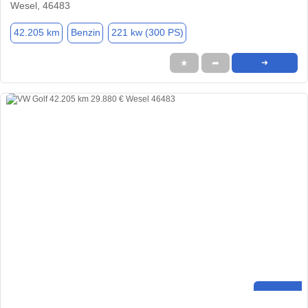
Wesel, 46483
42.205 km
Benzin
221 kw (300 PS)
★
➦
➜