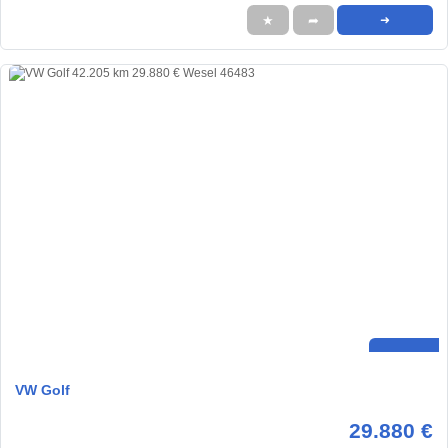
★
➦
➜
VW Golf
29.880 €