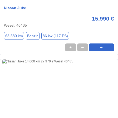
Nissan Juke
15.990 €
Wesel, 46485
63.580 km
Benzin
86 kw (117 PS)
★
➦
➜