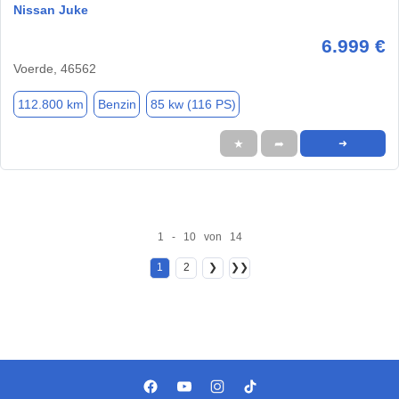
Nissan Juke
6.999 €
Voerde, 46562
112.800 km
Benzin
85 kw (116 PS)
★
➦
➜
1 - 10 von 14
1
2
❯
❯❯