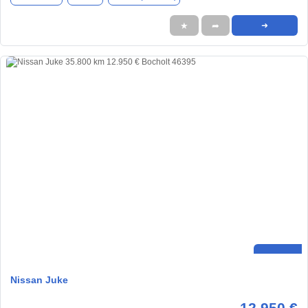
★
➦
➜
Nissan Juke
12.950 €