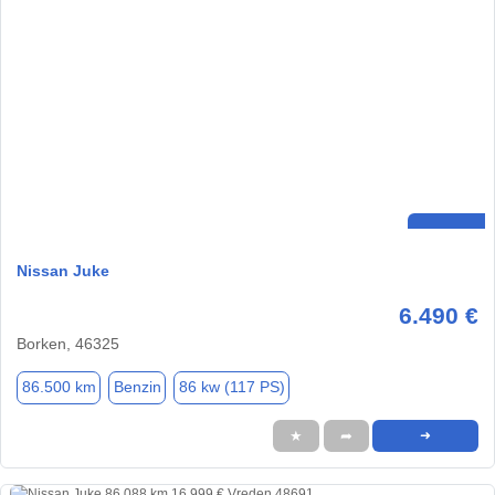
Nissan Juke
6.490 €
Borken, 46325
86.500 km
Benzin
86 kw (117 PS)
★
➦
➜