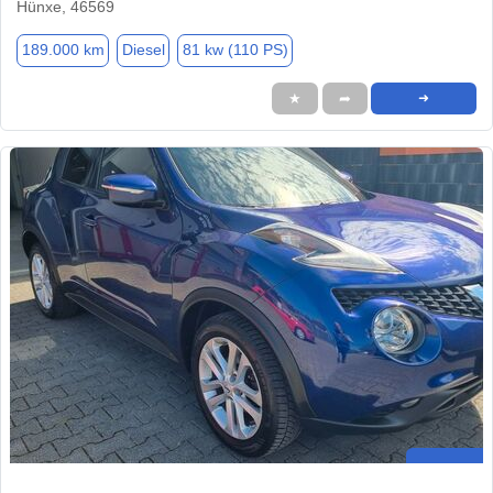
Hünxe, 46569
189.000 km
Diesel
81 kw (110 PS)
★
➦
➜