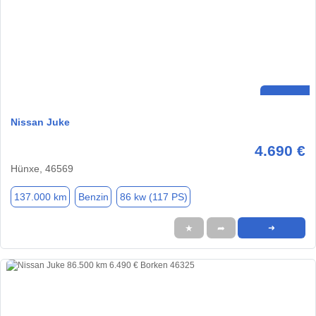
Nissan Juke
4.690 €
Hünxe, 46569
137.000 km
Benzin
86 kw (117 PS)
★
➦
➜