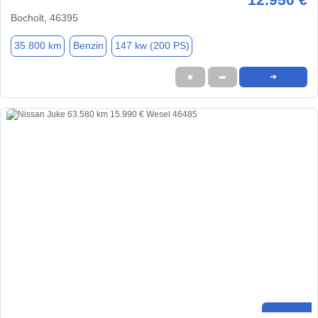
Bocholt, 46395
35.800 km
Benzin
147 kw (200 PS)
★
➦
➜