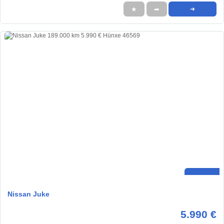
★
➦
➜
Nissan Juke
5.990 €