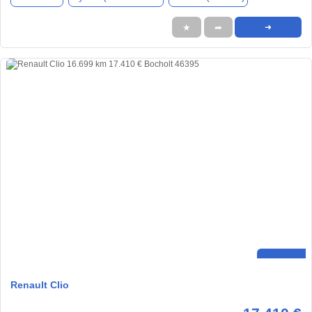
★
➦
➜
Renault Clio