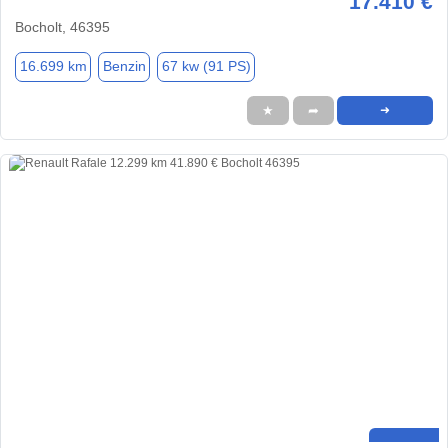
17.410 €
Bocholt, 46395
16.699 km
Benzin
67 kw (91 PS)
★
➦
➜