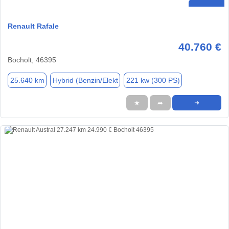
Renault Rafale
40.760 €
Bocholt, 46395
25.640 km
Hybrid (Benzin/Elekt
221 kw (300 PS)
★
➦
➜