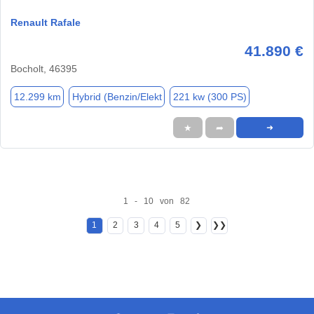
Renault Rafale
41.890 €
Bocholt, 46395
12.299 km
Hybrid (Benzin/Elekt
221 kw (300 PS)
★
➦
➜
1 - 10 von 82
1
2
3
4
5
❯
❯❯