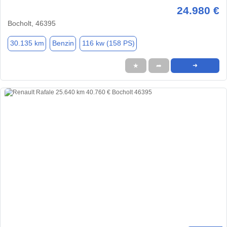
24.980 €
Bocholt, 46395
30.135 km
Benzin
116 kw (158 PS)
★
➦
➜