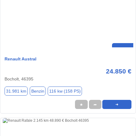
Renault Austral
24.850 €
Bocholt, 46395
31.981 km
Benzin
116 kw (158 PS)
★
➦
➜