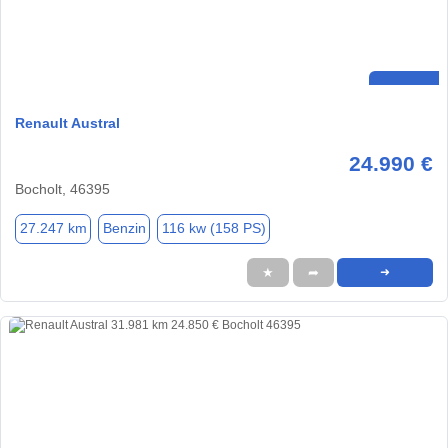
Renault Austral
24.990 €
Bocholt, 46395
27.247 km
Benzin
116 kw (158 PS)
★
➦
➜