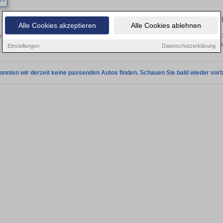
n
Finden Sie in Borken Ihren gebrauc
Alle Cookies akzeptieren
Alle Cookies ablehnen
 Sie in Borken einen Renault Clio Gebrauchtwagen? Entdecken Sie gebrauchte Cl
von privat und vom Händle
Einstellungen
Datenschutzerklärung
onnten wir derzeit keine passenden Autos finden. Schauen Sie bald wieder vorb