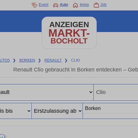
Event
Auto
Immo
Job
ANZEIGEN
MARKT-
BOCHOLT
UTOS
❯
BORKEN
❯
RENAULT
❯
CLIO
Renault Clio gebraucht in Borken entdecken – Ge
×