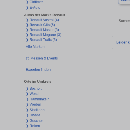
Borke
❯ Oldtimer
❯ E-Auto
Autos der Marke Renault
❯ Renault Austral (4)
Suchen
❯ Renault Clio (5)
❯ Renault Master (3)
❯ Renault Megane (3)
❯ Renault Trafic (3)
Leider k
Alle Marken
Messen & Events
Experten finden
Orte im Umkreis
❯ Bocholt
❯ Wesel
❯ Hamminkeln
❯ Vreden
❯ Stadtlohn
❯ Rhede
❯ Gescher
❯ Reken