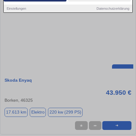
Einstellungen
Datenschutzerklärung
Skoda Enyaq
43.950 €
Borken, 46325
17.613 km
Elektro
220 kw (299 PS)
★
➦
➜