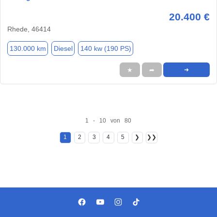
20.400 €
Rhede, 46414
130.000 km
Diesel
140 kw (190 PS)
★
➦
➜
1 - 10 von 80
1
2
3
4
5
❯
❯❯