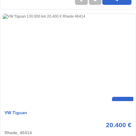
★
➦
➜
VW Tiguan
20.400 €
Rhede, 46414