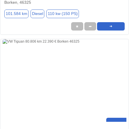
Borken, 46325
101.584 km
Diesel
110 kw (150 PS)
★
➦
➜