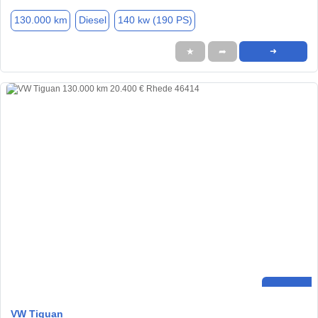
130.000 km
Diesel
140 kw (190 PS)
★
➦
➜
VW Tiguan