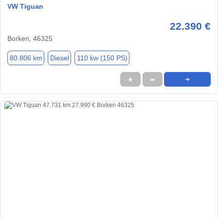
VW Tiguan
22.390 €
Borken, 46325
80.806 km
Diesel
110 kw (150 PS)
★
➦
➜