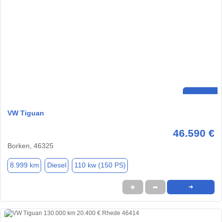
VW Tiguan
46.590 €
Borken, 46325
8.999 km
Diesel
110 kw (150 PS)
★
➦
➜