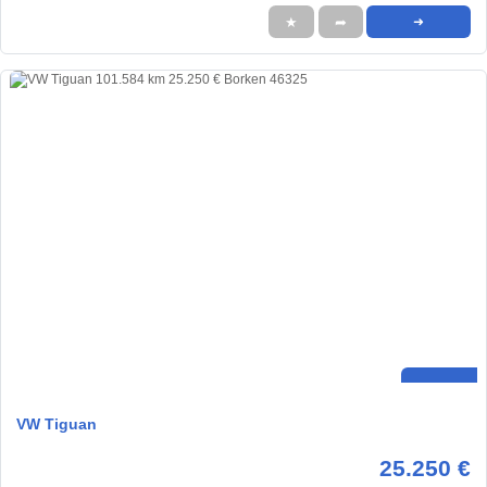
★
➦
➜
VW Tiguan
25.250 €