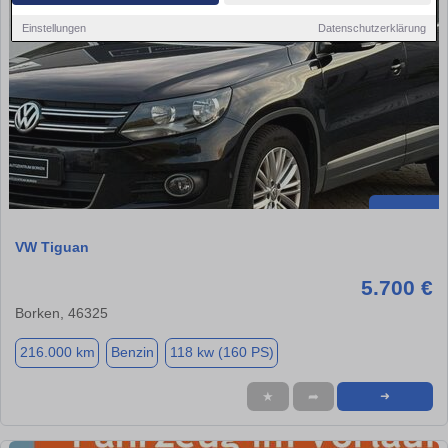
Einstellungen
Datenschutzerklärung
VW Tiguan
5.700 €
Borken, 46325
216.000 km
Benzin
118 kw (160 PS)
★
➦
➜