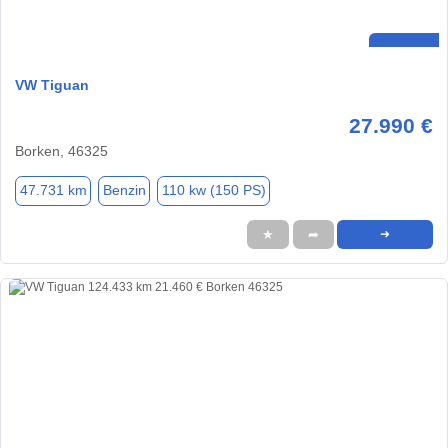
VW Tiguan
27.990 €
Borken, 46325
47.731 km
Benzin
110 kw (150 PS)
★
➦
➜