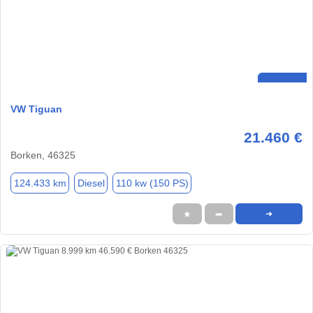
VW Tiguan
21.460 €
Borken, 46325
124.433 km
Diesel
110 kw (150 PS)
★
➦
➜