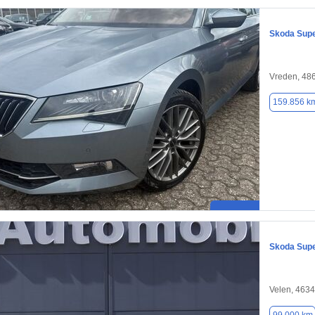
Skoda Sup
Vreden, 48
159.856 k
Skoda Sup
Velen, 463