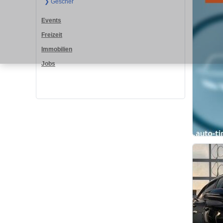
❯ Gescher
Events
Freizeit
Immobilien
Jobs