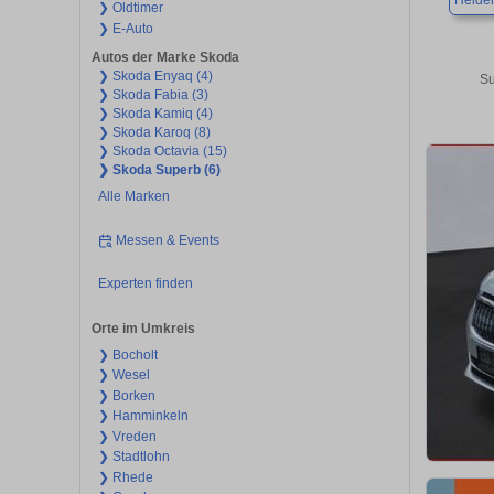
Heide
❯ Oldtimer
❯ E-Auto
Autos der Marke Skoda
❯ Skoda Enyaq (4)
Su
❯ Skoda Fabia (3)
❯ Skoda Kamiq (4)
❯ Skoda Karoq (8)
❯ Skoda Octavia (15)
❯ Skoda Superb (6)
Alle Marken
Messen & Events
Experten finden
Orte im Umkreis
❯ Bocholt
❯ Wesel
❯ Borken
❯ Hamminkeln
❯ Vreden
❯ Stadtlohn
❯ Rhede