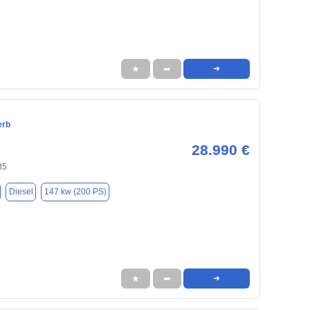
★
➦
➜
erb
28.990 €
85
Diesel
147 kw (200 PS)
★
➦
➜