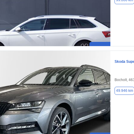
99.000 km
Skoda Sup
Bocholt, 46
49.946 km