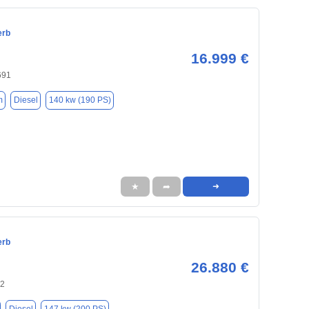
erb
16.999 €
691
m
Diesel
140 kw (190 PS)
★
➦
➜
erb
26.880 €
42