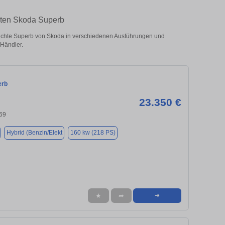
hten Skoda Superb
chte Superb von Skoda in verschiedenen Ausführungen und
 Händler.
erb
23.350 €
69
Hybrid (Benzin/Elekt
160 kw (218 PS)
★
➦
➜