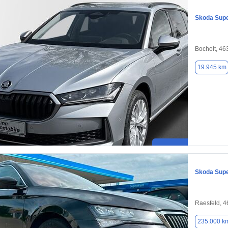
Skoda Sup
Bocholt, 46
19.945 km
Skoda Sup
Raesfeld, 
235.000 k