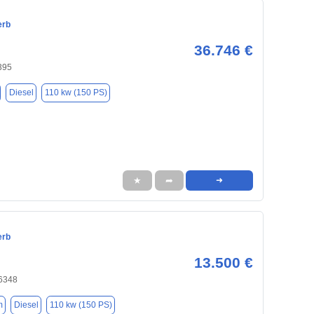
erb
36.746 €
395
Diesel
110 kw (150 PS)
★
➦
➜
erb
13.500 €
46348
m
Diesel
110 kw (150 PS)