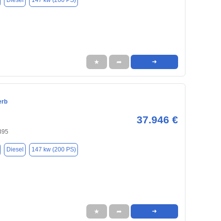
Diesel
147 kw (200 PS)
★
➦
➜
erb
37.946 €
395
Diesel
147 kw (200 PS)
★
➦
➜