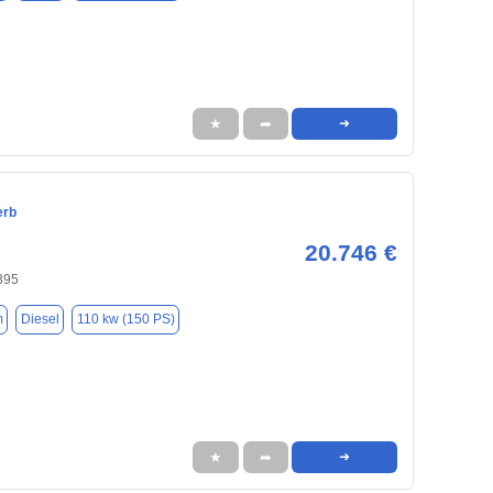
★
➦
➜
erb
20.746 €
395
m
Diesel
110 kw (150 PS)
★
➦
➜