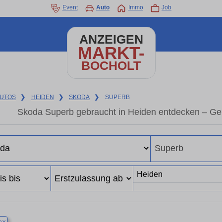
Event
Auto
Immo
Job
ANZEIGEN
MARKT-
BOCHOLT
UTOS
❯
HEIDEN
❯
SKODA
❯
SUPERB
Skoda Superb gebraucht in Heiden entdecken – Ge
×