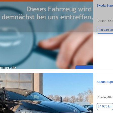
Skoda Sup
Borken, 46
118.749 k
Skoda Sup
Rhede, 464
24.975 km