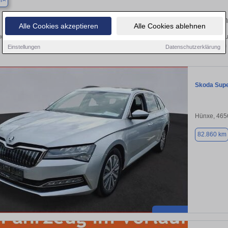
n
Finden Sie in Heiden Ihren gebrauc
Alle Cookies akzeptieren
Alle Cookies ablehnen
chen Sie in Heiden einen Skoda Superb Gebrauchtwagen? Entdecken Sie gebrau
Preisklassen von privat und vom
Einstellungen
Datenschutzerklärung
Skoda Sup
Hünxe, 465
82.860 km