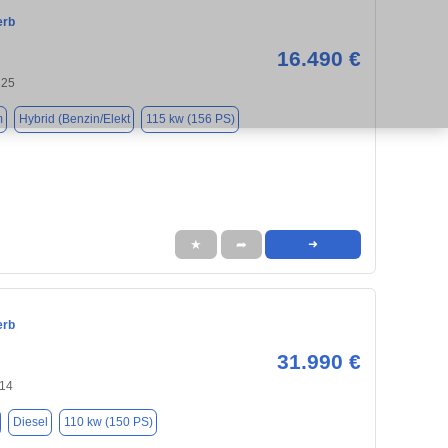
erb
16.490 €
325
m
Hybrid (Benzin/Elekt
115 kw (156 PS)
★
➦
➜
erb
31.990 €
14
Diesel
110 kw (150 PS)