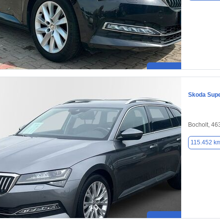
Skoda Sup
Bocholt, 46
115.452 k