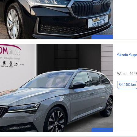
Skoda Sup
Wesel, 464
84.150 km