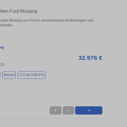
chten Ford Mustang
uchte Mustang von Ford in verschiedenen Ausführungen und
 Händler.
ng
32.976 €
325
Benzin
213 kw (290 PS)
★
➦
➜