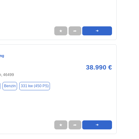
★
➦
➜
ng
38.990 €
, 46499
Benzin
331 kw (450 PS)
★
➦
➜