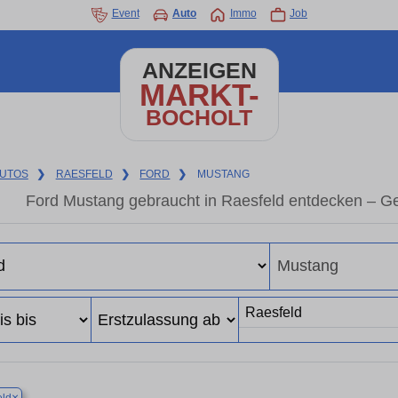
Event
Auto
Immo
Job
ANZEIGEN
MARKT-
BOCHOLT
UTOS
❯
RAESFELD
❯
FORD
❯
MUSTANG
Ford Mustang gebraucht in Raesfeld entdecken – G
×