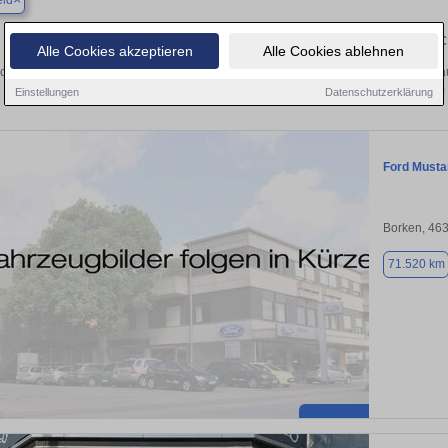
eld
Finden Sie in Raesfeld Ihren gebrau
Alle Cookies akzeptieren
Alle Cookies ablehnen
chen Sie in Raesfeld einen Ford Mustang Gebrauchtwagen? Entdecken Sie gebra
Preisklassen von privat und vom
Einstellungen
Datenschutzerklärung
Ford Musta
Borken, 46
71.520 km