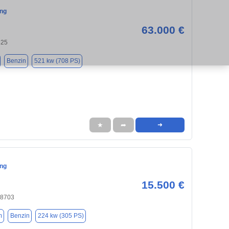
ng
63.000 €
325
Benzin
521 kw (708 PS)
★
➦
➜
ng
15.500 €
48703
m
Benzin
224 kw (305 PS)