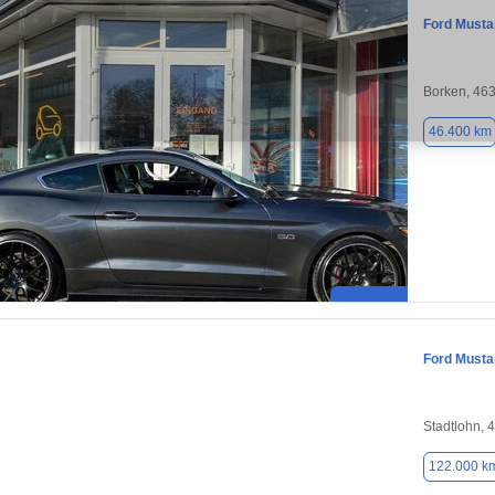
Ford Musta
Borken, 46
46.400 km
Ford Musta
Stadtlohn, 
122.000 k