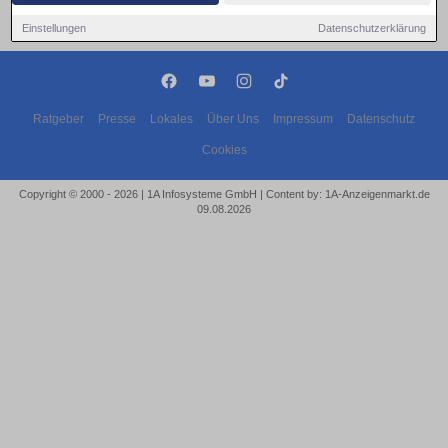
Einstellungen
Datenschutzerklärung
Ratgeber
Presse
Lokales
Über Uns
Impressum
Datenschutz
Cookies
Copyright © 2000 - 2026 | 1A Infosysteme GmbH | Content by: 1A-Anzeigenmarkt.de
09.08.2026