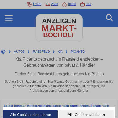
Event
Auto
Immo
Job
ANZEIGEN
MARKT-
BOCHOLT
❯
AUTOS
❯
RAESFELD
❯
KIA
❯
PICANTO
Kia Picanto gebraucht in Raesfeld entdecken –
Gebrauchtwagen von privat & Händler
Finden Sie in Raesfeld Ihren gebrauchten Kia Picanto
Suchen Sie in Raesfeld einen Kia Picanto Gebrauchtwagen? Entdecken Sie
gebrauchte Picanto von Kia in verschiedenen Ausführungen und
Preisklassen von privat und vom Händler.
Leider konnten wir derzeit keine passenden Autos finden. Schauen Sie
bald wieder vorbei!
Alle Cookies akzeptieren
Alle Cookies ablehnen