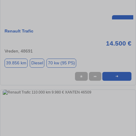
Renault Trafic
14.500 €
Vreden, 48691
39.856 km
Diesel
70 kw (95 PS)
★
➦
➜