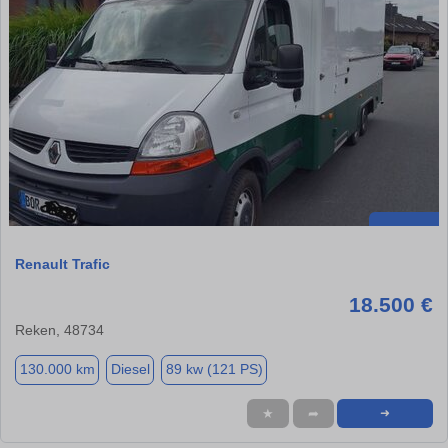
Renault Trafic
18.500 €
Reken, 48734
130.000 km
Diesel
89 kw (121 PS)
★
➦
➜