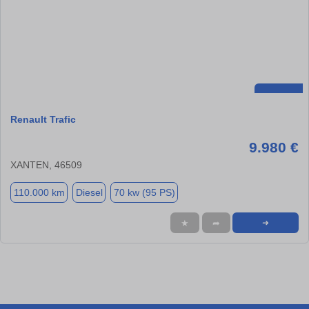
Renault Trafic
9.980 €
XANTEN, 46509
110.000 km
Diesel
70 kw (95 PS)
★
➦
➜