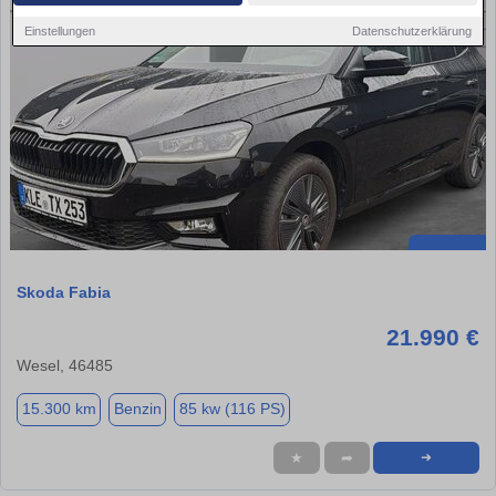
Einstellungen
Datenschutzerklärung
Skoda Fabia
21.990 €
Wesel, 46485
15.300 km
Benzin
85 kw (116 PS)
★
➦
➜