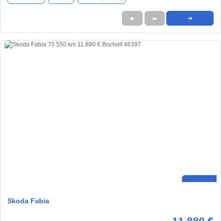
★
➦
➜
Skoda Fabia
11.880 €