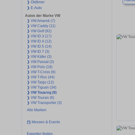
Raesf
❯ Oldtimer
❯ E-Auto
Autos der Marke VW
❯ VW Amarok (7)
❯ VW Caddy (11)
❯ VW Golf (92)
❯ VW ID.3 (17)
❯ VW ID.4 (12)
❯ VW ID.5 (14)
❯ VW ID.7 (3)
❯ VW Käfer (3)
❯ VW Passat (3)
❯ VW Polo (19)
❯ VW T-Cross (9)
❯ VW T-Roc (44)
❯ VW Taigo (12)
❯ VW Tiguan (34)
❯ VW Touareg (9)
❯ VW Touran (6)
❯ VW Transporter (3)
Alle Marken
Messen & Events
Experten finden