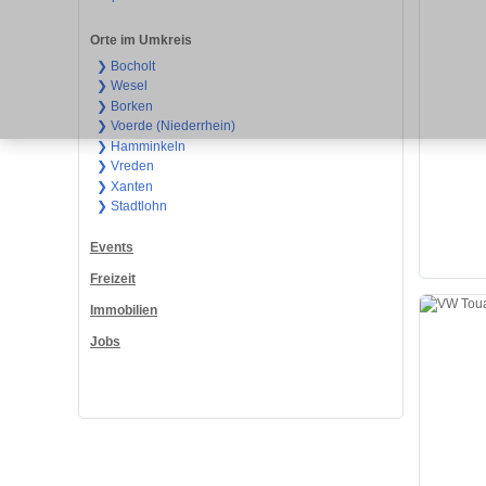
Orte im Umkreis
❯ Bocholt
❯ Wesel
❯ Borken
❯ Voerde (Niederrhein)
❯ Hamminkeln
❯ Vreden
❯ Xanten
❯ Stadtlohn
Events
Freizeit
Immobilien
Jobs