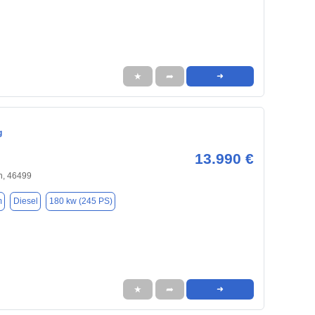
★
➦
➜
g
13.990 €
, 46499
m
Diesel
180 kw (245 PS)
★
➦
➜