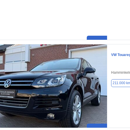
VW Touare
Hamminkeln
211.000 k