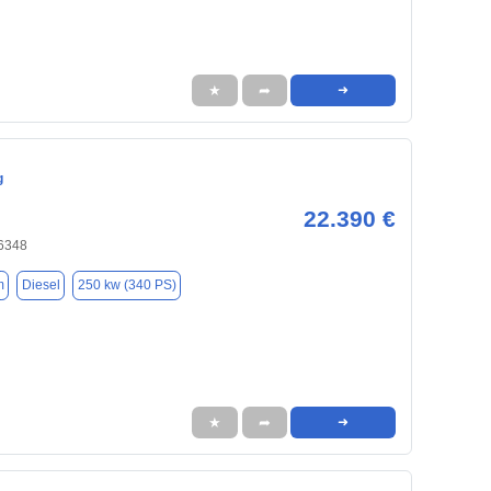
★
➦
➜
g
22.390 €
46348
m
Diesel
250 kw (340 PS)
★
➦
➜