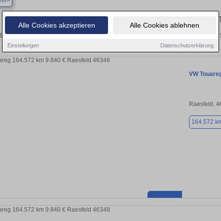
eld
Finden Sie in Raesfeld Ihren gebrauchten
Alle Cookies akzeptieren
Alle Cookies ablehnen
Entdecken Sie in Raesfeld gebrauchte VW Touareg Gebrauchtwagen. Hier finden S
Einstellungen
Datenschutzerklärung
VW Touare
Raesfeld, 
164.572 k