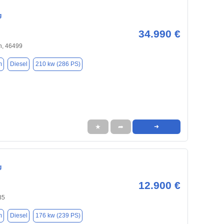
g
34.990 €
, 46499
m
Diesel
210 kw (286 PS)
★
➦
➜
g
12.900 €
85
m
Diesel
176 kw (239 PS)