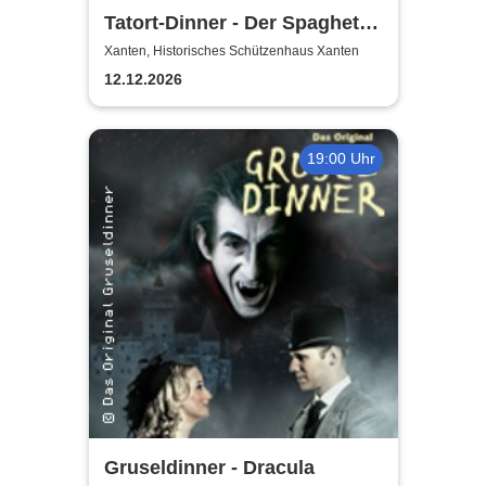
Tatort-Dinner - Der Spaghetti
Mord
Xanten, Historisches Schützenhaus Xanten
12.12.2026
19:00 Uhr
Gruseldinner - Dracula