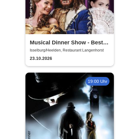
Musical Dinner Show - Best
of Musicals
Isselburg/Heelden, Restaurant Langenhorst
23.10.2026
19:00 Uhr