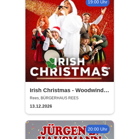
19:00 Uhr
Irish Christmas - Woodwind &
Steel
Rees, BÜRGERHAUS REES
13.12.2026
20:00 Uhr