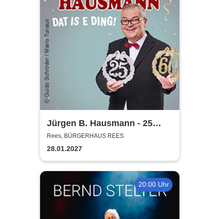
Jürgen B. Hausmann - 25
Jahre - Dat is e Ding!
Rees, BÜRGERHAUS REES
28.01.2027
20:00 Uhr