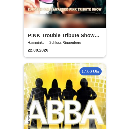
P!NK Trouble Tribute Show
im Schlosspark |
Hamminkeln, Schloss Ringenberg
Ringenberger Kulturtage
22.08.2026
17:00 Uhr