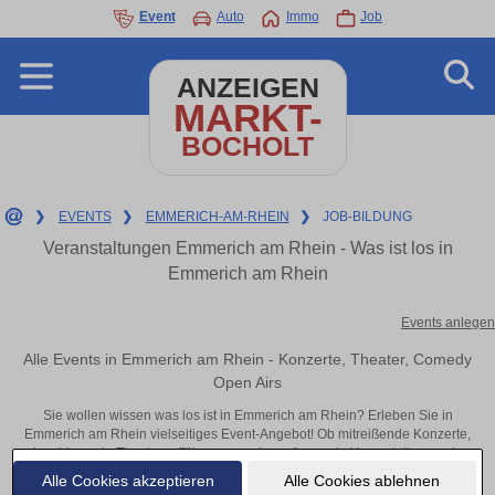
Event
Auto
Immo
Job
ANZEIGEN
MARKT-
BOCHOLT
❯
EVENTS
❯
EMMERICH-AM-RHEIN
❯
JOB-BILDUNG
Veranstaltungen Emmerich am Rhein - Was ist los in
Emmerich am Rhein
Events anlegen
Alle Events in Emmerich am Rhein - Konzerte, Theater, Comedy
Open Airs
Sie wollen wissen was los ist in Emmerich am Rhein? Erleben Sie in
Emmerich am Rhein vielseitiges Event-Angebot! Ob mitreißende Konzerte,
inspirierende Theateraufführungen oder aufregende Veranstaltungen in
Emmerich am Rhein – hier finden alles im Überblick und Tickets.
Alle Cookies akzeptieren
Alle Cookies ablehnen