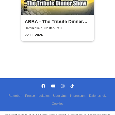
ABBA - The Tribute Dinner
Show
Hamminkeln, Kloster-Kraul
22.11.2026
Ratgeber
Presse
Lokales
Über Uns
Impressum
Datenschutz
Cookies
Copyright © 2000 - 2026 | 1A Infosysteme GmbH | Content by: 1A-Anzeigenmarkt.de