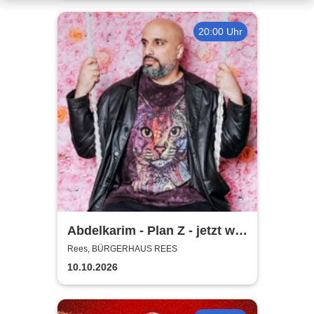
20:00 Uhr
Abdelkarim - Plan Z - jetzt will
er´s wissen!
Rees, BÜRGERHAUS REES
10.10.2026