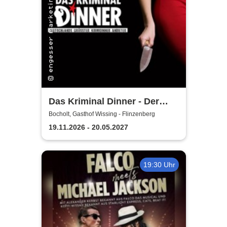
Das Kriminal Dinner - Der
letzte Joint der Marie Juana
Bocholt, Gasthof Wissing - Flinzenberg
19.11.2026 - 20.05.2027
19:30 Uhr