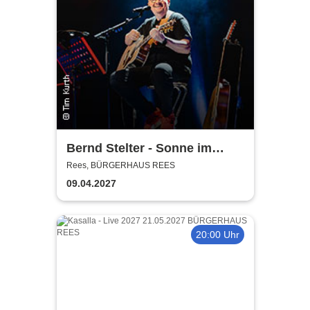
Bernd Stelter - Sonne im
Herzen, Blödsinn im Kopp!
Rees, BÜRGERHAUS REES
09.04.2027
20:00 Uhr