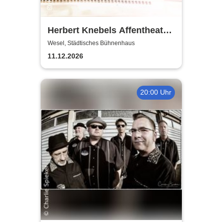
Herbert Knebels Affentheater
- Voll Karacho!
Wesel, Städtisches Bühnenhaus
11.12.2026
20:00 Uhr