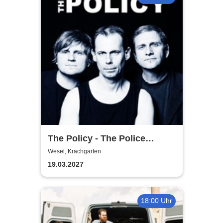
The Policy - The Police
Tribute Band
Wesel, Krachgarten
19.03.2027
18:00 Uhr