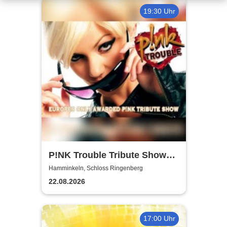
19:30 Uhr
P!NK Trouble Tribute Show
im Schlosspark |
Hamminkeln, Schloss Ringenberg
Ringenberger Kulturtage
22.08.2026
17:00 Uhr