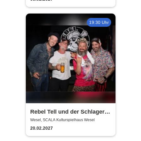
19:30 Uhr
Rebel Tell und der Schlager
wird gerockt | SCALA
Wesel, SCALA Kulturspielhaus Wesel
Kulturspielhaus Wesel
20.02.2027