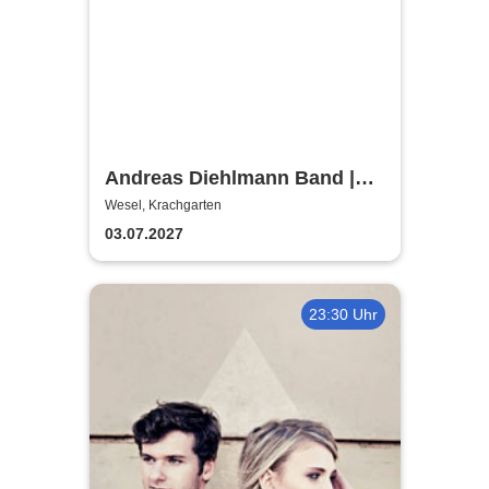
Andreas Diehlmann Band |
Weseler Bluestage
Wesel, Krachgarten
03.07.2027
23:30 Uhr