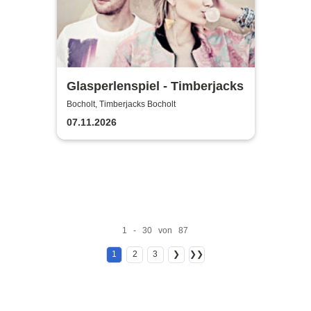
Glasperlenspiel - Timberjacks
Bocholt, Timberjacks Bocholt
07.11.2026
1 - 30 von 87
1
2
3
❯
❯❯