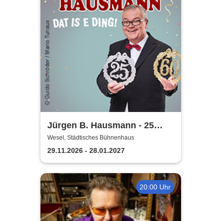
Jürgen B. Hausmann - 25
Jahre - Dat is e Ding!
Wesel, Städtisches Bühnenhaus
29.11.2026 - 28.01.2027
20:00 Uhr