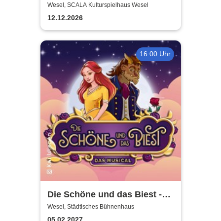
Coldplay
Wesel, SCALA Kulturspielhaus Wesel
12.12.2026
16:00 Uhr
Die Schöne und das Biest -
das Musical | Theater Liberi
Wesel, Städtisches Bühnenhaus
05.02.2027