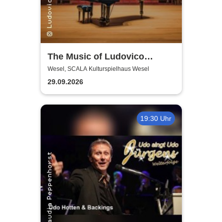
The Music of Ludovico
Einaudi: Tribute-
Wesel, SCALA Kulturspielhaus Wesel
Klavierkonzert - Ludovico
29.09.2026
Einaudi Tribute bei
Kerzenschein
19:30 Uhr