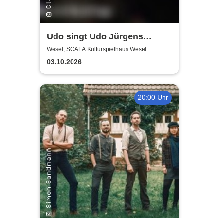
Udo singt Udo Jürgens
Welterfolge - Udo Hotten &
Wesel, SCALA Kulturspielhaus Wesel
Backings
03.10.2026
20:00 Uhr