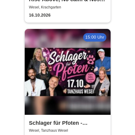
Tackle | Krachgarten Wesel
Wesel, Krachgarten
16.10.2026
15:00 Uhr
Schlager für Pfoten -
Zugunsten des Tierheim
Wesel, Tanzhaus Wesel