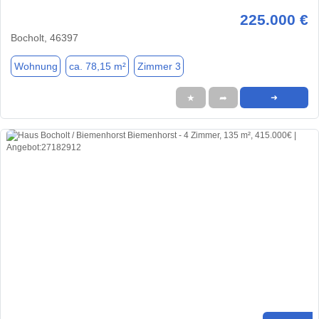
225.000 €
Bocholt, 46397
Wohnung
ca. 78,15 m²
Zimmer 3
★
➦
➜