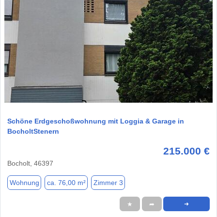
1 / 1
Schöne Erdgeschoßwohnung mit Loggia & Garage in
BocholtStenern
215.000 €
Bocholt, 46397
Wohnung
ca. 76,00 m²
Zimmer 3
★
➦
➜