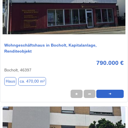
1 / 3
Wohngeschäftshaus in Bocholt, Kapitalanlage,
Renditeobjekt
790.000 €
Bocholt, 46397
Haus
ca. 470,00 m²
★
➦
➜