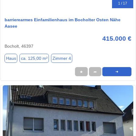
1 / 17
barrierearmes Einfamilienhaus im Bocholter Osten Nähe
Aasee
415.000 €
Bocholt, 46397
Haus
ca. 125,00 m²
Zimmer 4
★
➦
➜