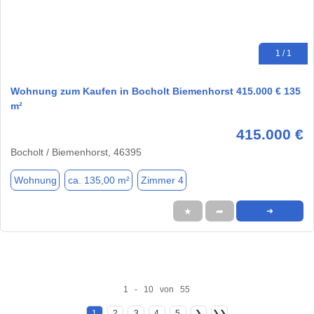
1 / 1
Wohnung zum Kaufen in Bocholt Biemenhorst 415.000 € 135
m²
415.000 €
Bocholt / Biemenhorst, 46395
Wohnung
ca. 135,00 m²
Zimmer 4
★
➦
➜
1 - 10 von 55
1
2
3
4
5
❯
❯❯