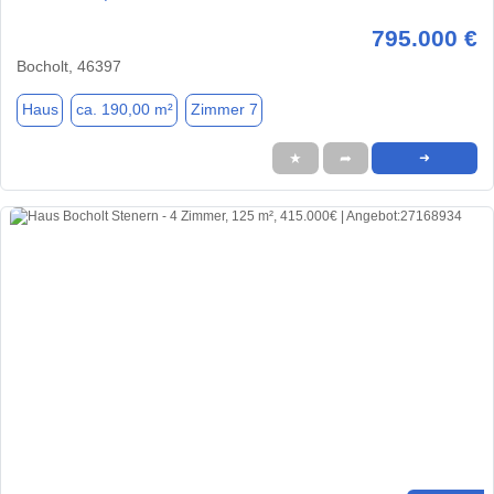
795.000 €
Bocholt, 46397
Haus
ca. 190,00 m²
Zimmer 7
★
➦
➜