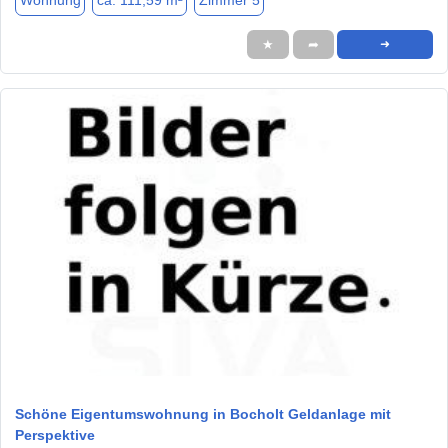
Wohnung
ca. 111,59 m²
Zimmer 5
★
➦
➜
1 / 1
Schöne Eigentumswohnung in Bocholt Geldanlage mit
Perspektive